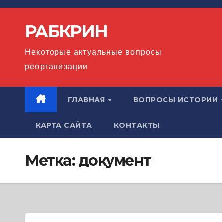
Перейти
к
РАБКРИН
содержимому
Некоторые актуальные вопросы
реорганизации
ГЛАВНАЯ
ВОПРОСЫ ИСТОРИИ
КАРТА САЙТА
КОНТАКТЫ
Метка:
документ