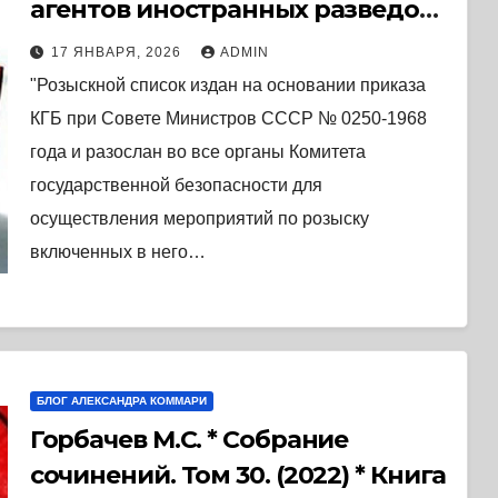
агентов иностранных разведок,
изменников Родины,
17 ЯНВАРЯ, 2026
ADMIN
участников антисоветских
"Розыскной список издан на основании приказа
организаций, карателей и
КГБ при Совете Министров СССР № 0250-1968
других… (1969) * Книга
года и разослан во все органы Комитета
государственной безопасности для
осуществления мероприятий по розыску
включенных в него…
БЛОГ АЛЕКСАНДРА КОММАРИ
Горбачев М.С. * Собрание
сочинений. Том 30. (2022) * Книга