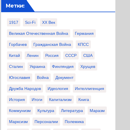
Метки:
1917
Sci-Fi
XX Век
Великая Отечественная Война
Германия
Горбачев
Гражданская Война
КПСС
Китай
Ленин
Россия
СССР
США
Сталин
Украина
Финляндия
Хрущев
Югославия
Война
Документ
Дружба Народов
Идеология
Интеллигенция
История
Итоги
Капитализм
Книга
Коммунизм
Культура
Литература
Маразм
Марксизм
Персоналии
Полемика