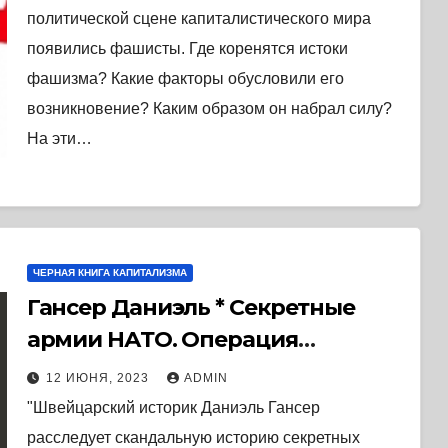
политической сцене капиталистического мира
появились фашисты. Где коренятся истоки
фашизма? Какие факторы обусловили его
возникновение? Каким образом он набрал силу?
На эти…
ЧЕРНАЯ КНИГА КАПИТАЛИЗМА
Гансер Даниэль * Секретные
армии НАТО. Операция
«Гладио» и терроризм в
12 ИЮНЯ, 2023
ADMIN
Западной Европе. (2017) * Книга
"Швейцарский историк Даниэль Гансер
расследует скандальную историю секретных