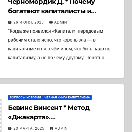
Черномордик Д. * Почему
богатеют капиталисты и
беднеют рабочие (1956) * Книга
26 ИЮНЯ, 2025
ADMIN
"Когда же появился «Капитал», передовым
рабочим стало ясно, что корень зла — в
капитализме и ни в чём ином, что бить надо по
капитализму, а не по чему другому. Понятно,…
ВОПРОСЫ ИСТОРИИ
ЧЕРНАЯ КНИГА КАПИТАЛИЗМА
Бевинс Винсент * Метод
«Джакарта».
Антикоммунистический террор
23 МАРТА, 2025
ADMIN