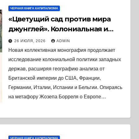
ЧЕРНАЯ КНИГА КАПИТАЛИЗМА
«Цветущий сад против мира
джунглей». Колониальная и
постколониальная политика
26 ИЮЛЯ, 2026
ADMIN
западных держав. (2025) * Книга
Новая коллективная монография продолжает
и реферат
исследование колониальной политики западных
держав, расширяя географию анализа от
Британской империи до США, Франции,
Германии, Италии, Испании и Бельгии. Опираясь
на метафору Жозепа Борреля о Европе…
ЧЕРНАЯ КНИГА КАПИТАЛИЗМА