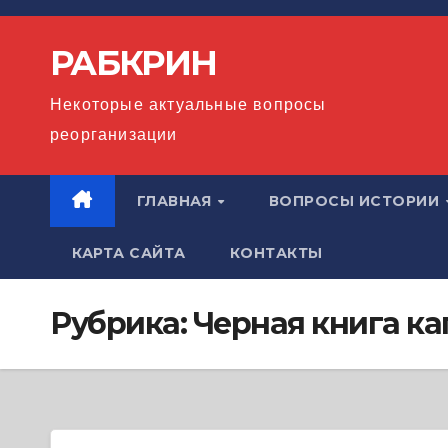
Перейти
к
РАБКРИН
содержимому
Некоторые актуальные вопросы
реорганизации
ГЛАВНАЯ
ВОПРОСЫ ИСТОРИИ
КАРТА САЙТА
КОНТАКТЫ
Рубрика:
Черная книга к