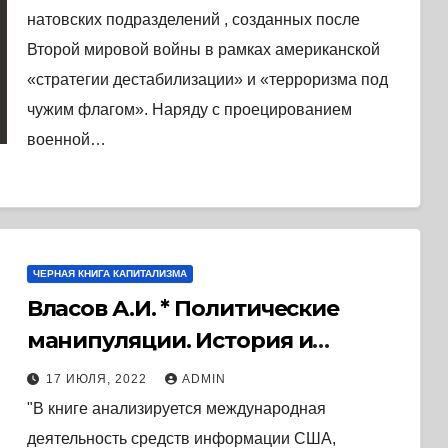
натовских подразделений , созданных после
Второй мировой войны в рамках американской
«стратегии дестабилизации» и «терроризма под
чужим флагом». Наряду с проецированием
военной…
ЧЕРНАЯ КНИГА КАПИТАЛИЗМА
Власов А.И. * Политические
манипуляции. История и
практика средств массовой
17 ИЮЛЯ, 2022
ADMIN
информации США. (1982) * Книга
"В книге анализируется международная
деятельность средств информации США,