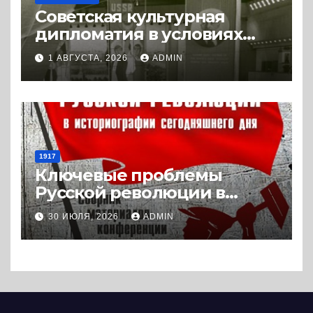
Советская культурная
дипломатия в условиях
Холодной войны. 1945-1989.
1 АВГУСТА, 2026
ADMIN
(2018) * Книга
1917
Ключевые проблемы
Русской революции в
историографии
30 ИЮЛЯ, 2026
ADMIN
сегодняшнего дня (2024) *
Книга