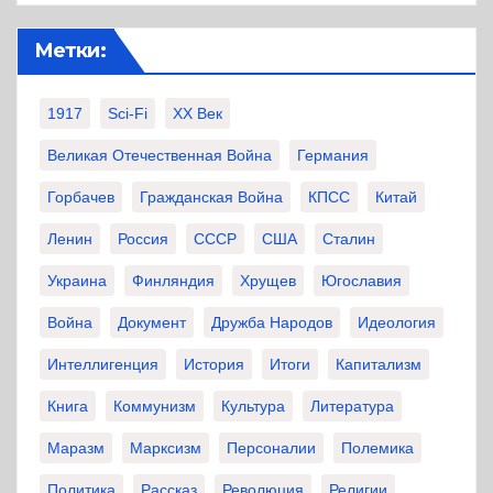
Метки:
1917
Sci-Fi
XX Век
Великая Отечественная Война
Германия
Горбачев
Гражданская Война
КПСС
Китай
Ленин
Россия
СССР
США
Сталин
Украина
Финляндия
Хрущев
Югославия
Война
Документ
Дружба Народов
Идеология
Интеллигенция
История
Итоги
Капитализм
Книга
Коммунизм
Культура
Литература
Маразм
Марксизм
Персоналии
Полемика
Политика
Рассказ
Революция
Религии