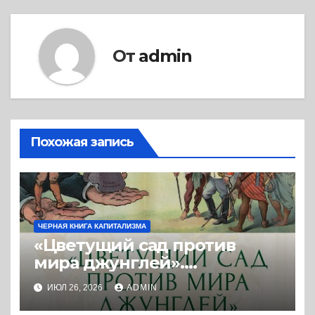
От
admin
Похожая запись
ЧЕРНАЯ КНИГА КАПИТАЛИЗМА
«Цветущий сад против
мира джунглей».
Колониальная и
ИЮЛ 26, 2026
ADMIN
постколониальная