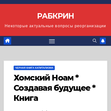
Перейти
к
РАБКРИН
содержимому
Некоторые актуальные вопросы реорганизации
ЧЕРНАЯ КНИГА КАПИТАЛИЗМА
Хомский Ноам *
Создавая будущее *
Книга