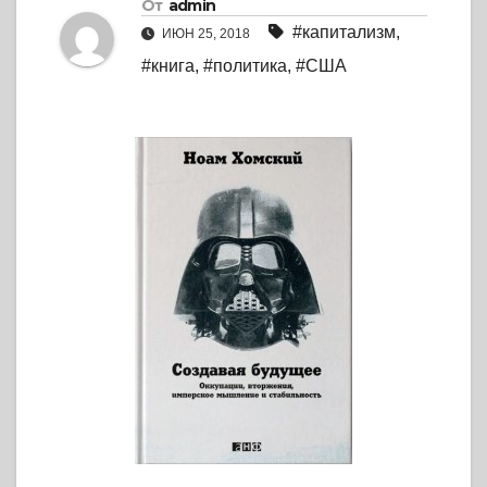
От
admin
#капитализм
,
ИЮН 25, 2018
#книга
,
#политика
,
#США