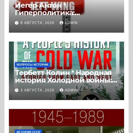
Йегер Антон *
Гиперполитика:
Экстремальная
8 АВГУСТА, 2026
ADMIN
политизация без
политических
последствий (2026) *
Реферат книги
ВОПРОСЫ ИСТОРИИ
Тербетт Колин * Народная
история Холодной войны:
истории с Востока и Запада
3 АВГУСТА, 2026
ADMIN
(2023) * Реферат книги
ИСТОРИЯ СССР