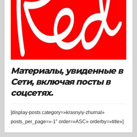
Материалы, увиденные в
Сети, включая посты в
соцсетях.
[display-posts category=»krasnyiy-zhurnal»
posts_per_page=»-1″ order=»ASC» orderby=»title»]