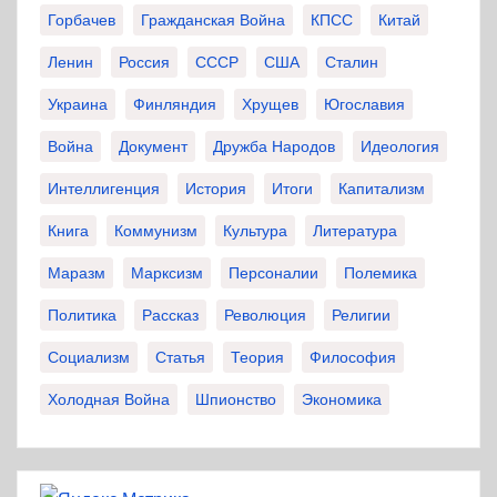
Горбачев
Гражданская Война
КПСС
Китай
Ленин
Россия
СССР
США
Сталин
Украина
Финляндия
Хрущев
Югославия
Война
Документ
Дружба Народов
Идеология
Интеллигенция
История
Итоги
Капитализм
Книга
Коммунизм
Культура
Литература
Маразм
Марксизм
Персоналии
Полемика
Политика
Рассказ
Революция
Религии
Социализм
Статья
Теория
Философия
Холодная Война
Шпионство
Экономика