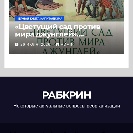
ЧЕРНАЯ КНИГА КАПИТАЛИЗМА
«Цветущий сад против
мира джунглей».
Колониальная и
26 ИЮЛЯ, 2026
ADMIN
постколониальная
политика западных
держав. (2025) * Книга и
реферат
РАБКРИН
Некоторые актуальные вопросы реорганизации