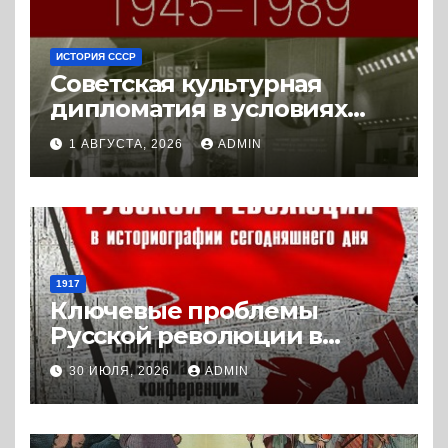
ИСТОРИЯ СССР
Советская культурная
дипломатия в условиях
Холодной войны. 1945-1989.
1 АВГУСТА, 2026
ADMIN
(2018) * Книга
1917
Ключевые проблемы
Русской революции в
историографии
30 ИЮЛЯ, 2026
ADMIN
сегодняшнего дня (2024) *
Книга