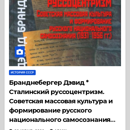
ИСТОРИЯ СССР
Бранднебергер Дэвид *
Сталинский руссоцентризм.
Советская массовая культура и
формирование русского
национального самосознания
(1931-1956 гг.) (2017) * Книга