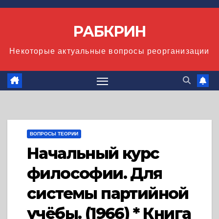
Перейти
к
РАБКРИН
содержимому
Некоторые актуальные вопросы реорганизации
ВОПРОСЫ ТЕОРИИ
Начальный курс
философии. Для
системы партийной
учёбы. (1966) * Книга