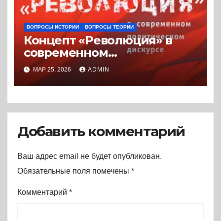
ВОПРОСЫ ИСТОРИИ
ВОПРОСЫ ТЕОРИИ
Концепт «Революция» в
современном
политическом дискурсе
МАР 25, 2026
ADMIN
(2008) * Книга
Добавить комментарий
Ваш адрес email не будет опубликован.
Обязательные поля помечены
*
Комментарий
*