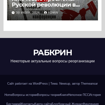
Русской революции в
историографии
30 ИЮЛЯ, 2026
ADMIN
сегодняшнего дня (2024) *
Книга
РАБКРИН
Некоторые актуальные вопросы реорганизации
Сайт работает на WordPress
|
Тема: Newsup, автор
Themeansar
Home
Вопросы истории
Вопросы теории
Книги
Неполное ПСС
История
Бестиарий
Контакты
Карта сайта
Блог
Красный Журнал
Финляндия