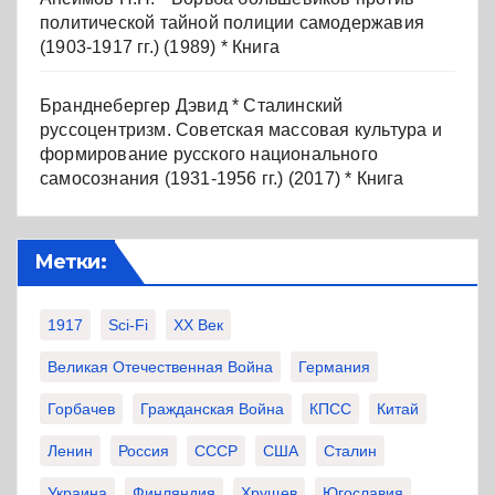
политической тайной полиции самодержавия
(1903-1917 гг.) (1989) * Книга
Бранднебергер Дэвид * Сталинский
руссоцентризм. Советская массовая культура и
формирование русского национального
самосознания (1931-1956 гг.) (2017) * Книга
Метки:
1917
Sci-Fi
XX Век
Великая Отечественная Война
Германия
Горбачев
Гражданская Война
КПСС
Китай
Ленин
Россия
СССР
США
Сталин
Украина
Финляндия
Хрущев
Югославия