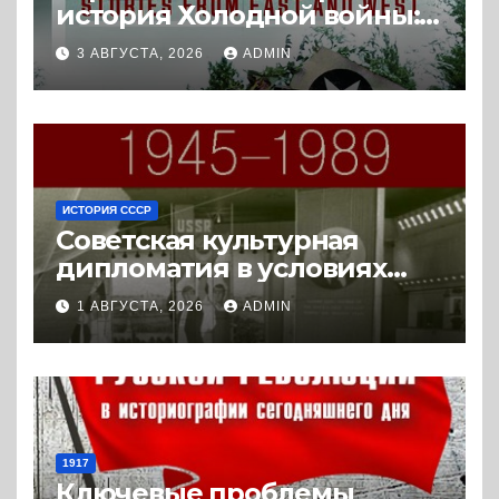
история Холодной войны:
истории с Востока и Запада
3 АВГУСТА, 2026
ADMIN
(2023) * Реферат книги
ИСТОРИЯ СССР
Советская культурная
дипломатия в условиях
Холодной войны. 1945-1989.
1 АВГУСТА, 2026
ADMIN
(2018) * Книга
1917
Ключевые проблемы