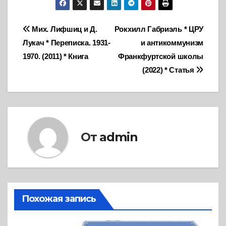
Навигация
Мих. Лифшиц и Д.
Рокхилл Габриэль * ЦРУ
Лукач * Переписка. 1931-
и антикоммунизм
по
1970. (2011) * Книга
Франкфуртской школы
записям
(2022) * Статья
От
admin
Похожая запись