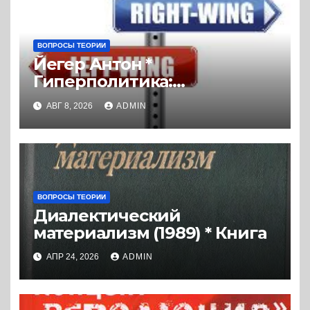
ВОПРОСЫ ТЕОРИИ
Йегер Антон *
Гиперполитика:
Экстремальная
АВГ 8, 2026
ADMIN
политизация без
политических последствий
(2026) * Реферат книги
ВОПРОСЫ ТЕОРИИ
Диалектический
материализм (1989) * Книга
АПР 24, 2026
ADMIN