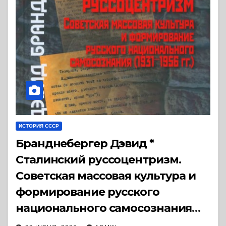
ИСТОРИЯ СССР
Бранднебергер Дэвид *
Сталинский руссоцентризм.
Советская массовая культура и
формирование русского
национального самосознания
(1931-1956 гг.) (2017) * Книга