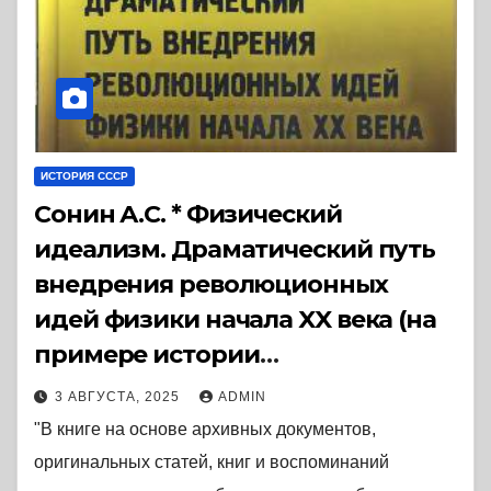
ИСТОРИЯ СССР
Сонин А.С. * Физический
идеализм. Драматический путь
внедрения революционных
идей физики начала XX века (на
примере истории
противостояния в советской
3 АВГУСТА, 2025
ADMIN
физике). (2017) * Книга
"В книге на основе архивных документов,
оригинальных статей, книг и воспоминаний