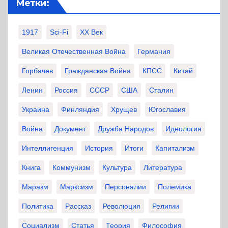
Метки:
1917
Sci-Fi
XX Век
Великая Отечественная Война
Германия
Горбачев
Гражданская Война
КПСС
Китай
Ленин
Россия
СССР
США
Сталин
Украина
Финляндия
Хрущев
Югославия
Война
Документ
Дружба Народов
Идеология
Интеллигенция
История
Итоги
Капитализм
Книга
Коммунизм
Культура
Литература
Маразм
Марксизм
Персоналии
Полемика
Политика
Рассказ
Революция
Религии
Социализм
Статья
Теория
Философия