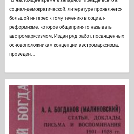
"В настоящее время в западной, прежде всего в
социал-демократической, литературе проявляется
большой интерес к тому течению в социал-
реформизме, которое общепринято называть
австромарксизмом. Издан ряд работ, посвященных
основоположникам концепции австромарксизма,
проведен…