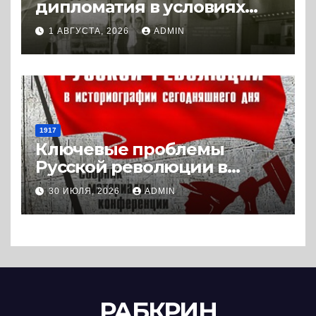
дипломатия в условиях
Холодной войны. 1945-1989.
1 АВГУСТА, 2026
ADMIN
(2018) * Книга
1917
Ключевые проблемы
Русской революции в
историографии
30 ИЮЛЯ, 2026
ADMIN
сегодняшнего дня (2024) *
Книга
РАБКРИН