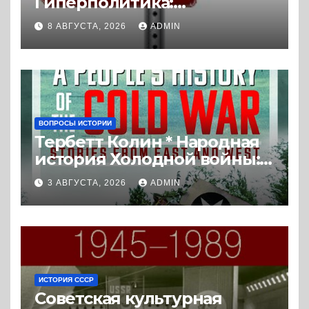
Гиперполитика:
Экстремальная
8 АВГУСТА, 2026
ADMIN
политизация без
политических
последствий (2026) *
Реферат книги
ВОПРОСЫ ИСТОРИИ
Тербетт Колин * Народная
история Холодной войны:
истории с Востока и Запада
3 АВГУСТА, 2026
ADMIN
(2023) * Реферат книги
ИСТОРИЯ СССР
Советская культурная