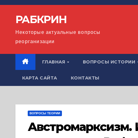
Перейти
к
РАБКРИН
содержимому
Некоторые актуальные вопросы
реорганизации
ГЛАВНАЯ
ВОПРОСЫ ИСТОРИИ
КАРТА САЙТА
КОНТАКТЫ
ВОПРОСЫ ТЕОРИИ
Австромарксизм. 