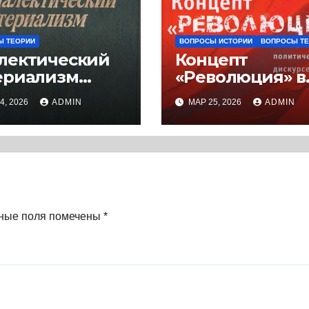
Ы ТЕОРИИ
ВОПРОСЫ ИСТОРИИ
ВОПРОСЫ Т
лектический
Концепт
ериализм
«Революция» в
9) * Книга
современном
4, 2026
ADMIN
МАР 25, 2026
ADMIN
политическом
дискурсе (2008)
Книга
ные поля помечены
*