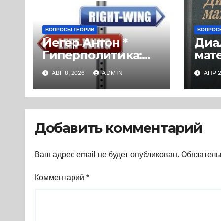
ВОПРОСЫ ТЕОРИИ
ВОПРОС
Йегер Антон *
Диа
Гиперполитика:
мат
Экстремальная
(198
АВГ 8, 2026
ADMIN
АПР 2
политизация без
политических
последствий
(2026) * Реферат
Добавить комментарий
книги
Ваш адрес email не будет опубликован.
Обязатель
Комментарий
*