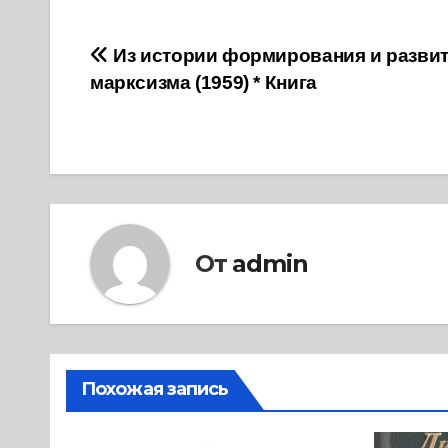
Навигация
Из истории формирования и разви
марксизма (1959) * Книга
по
записям
От
admin
Похожая запись