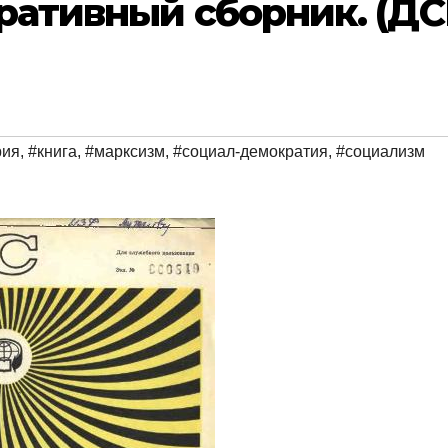
ративный сборник. (ДС
рия
,
#книга
,
#марксизм
,
#социал-демократия
,
#социализм