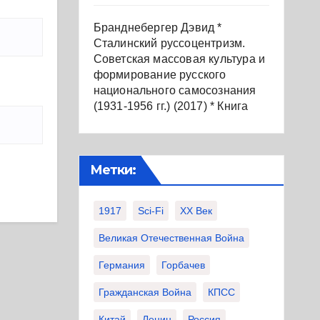
Бранднебергер Дэвид *
Сталинский руссоцентризм.
Советская массовая культура и
формирование русского
национального самосознания
(1931-1956 гг.) (2017) * Книга
Метки:
1917
Sci-Fi
XX Век
Великая Отечественная Война
Германия
Горбачев
Гражданская Война
КПСС
Китай
Ленин
Россия