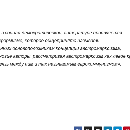
о в социал-демократической, литературе проявляется
реформизме, которое общепринято называть
енных основоположникам концепции австромарксизма,
ногие авторы, рассматривая австромарксизм как левое 
язь между ним и так называемым еврокоммунизмом».