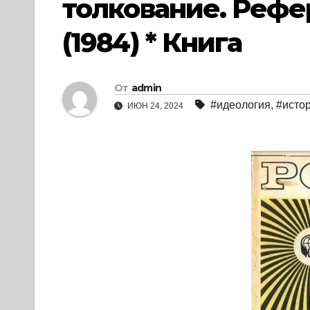
толкование. Рефе
(1984) * Книга
От
admin
#идеология
,
#исто
ИЮН 24, 2024