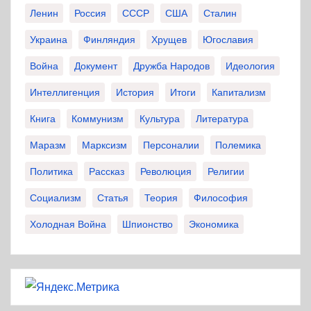
Ленин
Россия
СССР
США
Сталин
Украина
Финляндия
Хрущев
Югославия
Война
Документ
Дружба Народов
Идеология
Интеллигенция
История
Итоги
Капитализм
Книга
Коммунизм
Культура
Литература
Маразм
Марксизм
Персоналии
Полемика
Политика
Рассказ
Революция
Религии
Социализм
Статья
Теория
Философия
Холодная Война
Шпионство
Экономика