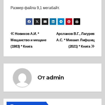
Размер файла 9,1 мегабайт.
Навигация
Новиков А.И. *
Арсланов В.Г., Лагурев
Мещанство и мещане
А.С. * Михаил Лифшиц
по
(1983) * Книга
(2021) * Книга
записям
От
admin