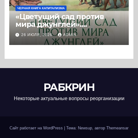
ЧЕРНАЯ КНИГА КАПИТАЛИЗМА
«Цветущий сад против
мира джунглей».
Колониальная и
26 ИЮЛЯ, 2026
ADMIN
постколониальная
политика западных
держав. (2025) * Книга и
реферат
РАБКРИН
Некоторые актуальные вопросы реорганизации
Сайт работает на WordPress
|
Тема: Newsup, автор
Themeansar