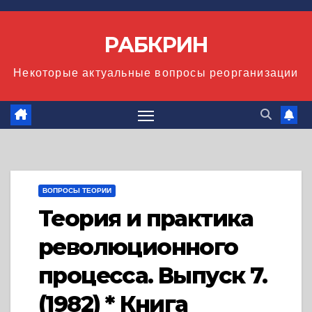
Перейти
к
РАБКРИН
содержимому
Некоторые актуальные вопросы реорганизации
ВОПРОСЫ ТЕОРИИ
Теория и практика
революционного
процесса. Выпуск 7.
(1982) * Книга