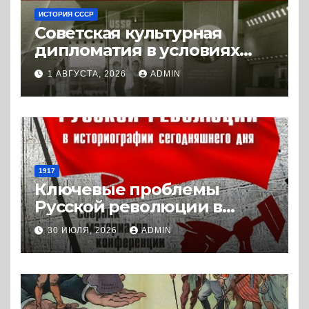
ИСТОРИЯ СССР
Советская культурная
дипломатия в условиях
Холодной войны. 1945-1989.
1 АВГУСТА, 2026
ADMIN
(2018) * Книга
1917
Ключевые проблемы
Русской революции в
историографии
30 ИЮЛЯ, 2026
ADMIN
сегодняшнего дня (2024) *
Книга