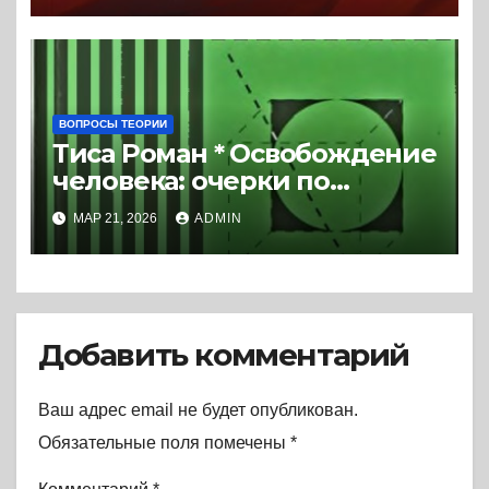
ВОПРОСЫ ТЕОРИИ
Тиса Роман * Освобождение
человека: очерки по
истории общественной
МАР 21, 2026
ADMIN
мысли XX века (2024) *
Книга
Добавить комментарий
Ваш адрес email не будет опубликован.
Обязательные поля помечены
*