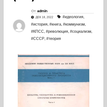
От
admin
#идеология
,
ДЕК 18, 2022
#история
,
#книга
,
#коммунизм
,
#КПСС
,
#революция
,
#социализм
,
#СССР
,
#теория