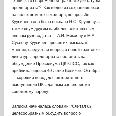
“Записка о современной трактовке диктатуры
5
пролетариата”
. Как видно из сохранившихся
на полях пометок секретаря, по просьбе
Куусинена она была послана
Н.С. Хрущеву, а
также двум другим наиболее влиятельным
членам руководства — А.И. Микояну и М.А.
Суслову. Куусинен просил их высказать
мнение, следует ли вопрос о новой трактовке
диктатуры пролетариата поставить на
обсуждение Президиума ЦК КПСС, так как
приближающееся 40-летие Великого Октября
— хороший повод для авторитетного
выступления ЦК с данным заявлением к
советскому народу.
Записка начиналась словами: “Считал бы
целесообразным обсудить вопрос о