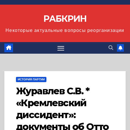
Перейти
к
РАБКРИН
содержимому
Некоторые актуальные вопросы реорганизации
ИСТОРИЯ ПАРТИИ
Журавлев С.В. *
«Кремлевский
диссидент»:
документы об Отто