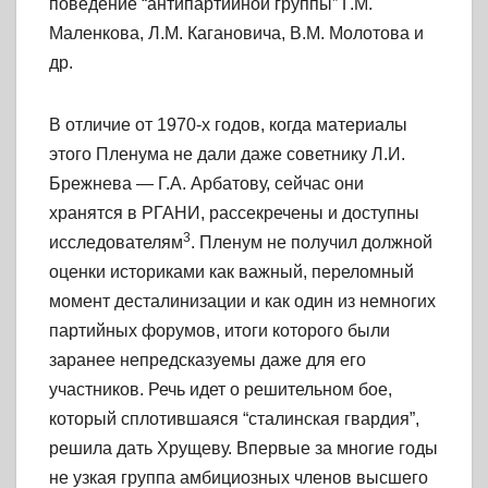
поведение “антипартийной группы” Г.М.
Маленкова, Л.М. Кагановича, В.М. Молотова и
др.
В отличие от 1970-х годов, когда материалы
этого Пленума не дали даже советнику Л.И.
Брежнева — Г.А. Арбатову, сейчас они
хранятся в РГАНИ, рассекречены и доступны
3
исследователям
. Пленум не получил должной
оценки историками как важный, переломный
момент десталинизации и как один из немногих
партийных форумов, итоги которого были
заранее непредсказуемы даже для его
участников. Речь идет о решительном бое,
который сплотившаяся “сталинская гвардия”,
решила дать Хрущеву. Впервые за многие годы
не узкая группа амбициозных членов высшего