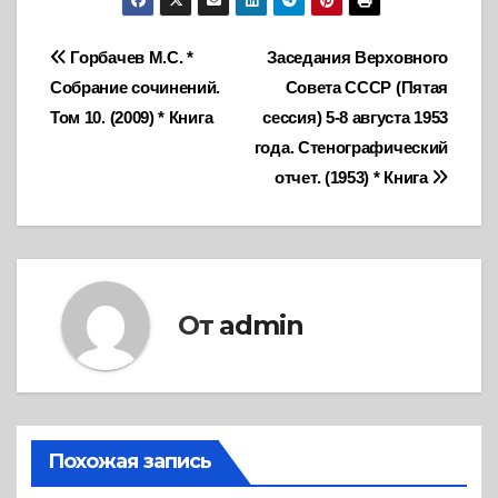
Навигация
Горбачев М.С. *
Заседания Верховного
Собрание сочинений.
Совета СССР (Пятая
по
Том 10. (2009) * Книга
сессия) 5-8 августа 1953
записям
года. Стенографический
отчет. (1953) * Книга
От
admin
Похожая запись