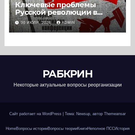
Ключевые проблемы
Русской революции в
историографии
30 ИЮЛЯ, 2026
ADMIN
сегодняшнего дня (2024) *
Книга
РАБКРИН
Некоторые актуальные вопросы реорганизации
Сайт работает на WordPress
|
Тема: Newsup, автор
Themeansar
Home
Вопросы истории
Вопросы теории
Книги
Неполное ПСС
История