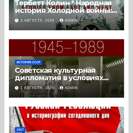
Тербетт Колин * Народная
история Холодной войны:
истории с Востока и Запада
3 АВГУСТА, 2026
ADMIN
(2023) * Реферат книги
ИСТОРИЯ СССР
Советская культурная
дипломатия в условиях
Холодной войны. 1945-1989.
1 АВГУСТА, 2026
ADMIN
(2018) * Книга
1917