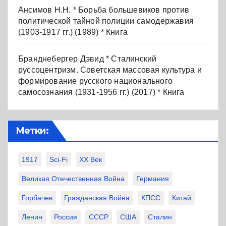
Ансимов Н.Н. * Борьба большевиков против
политической тайной полиции самодержавия
(1903-1917 гг.) (1989) * Книга
Бранднебергер Дэвид * Сталинский
руссоцентризм. Советская массовая культура и
формирование русского национального
самосознания (1931-1956 гг.) (2017) * Книга
Метки:
1917
Sci-Fi
XX Век
Великая Отечественная Война
Германия
Горбачев
Гражданская Война
КПСС
Китай
Ленин
Россия
СССР
США
Сталин