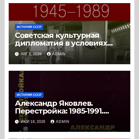
ИСТОРИЯ СССР
Советская культурная
дипломатия в условиях
Холодной войны. 1945-1989.
АВГ 1, 2026
ADMIN
(2018) * Книга
ИСТОРИЯ СССР
Александр Яковлев.
Перестройка: 1985-1991.
Документы. (2008) * Книга
ИЮЛ 18, 2026
ADMIN