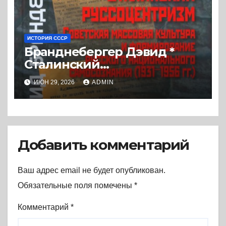
ИСТОРИЯ СССР
Бранднебергер Дэвид *
Сталинский
руссоцентризм. Советская
ИЮН 29, 2026
ADMIN
массовая культура и
формирование русского
национального
самосознания (1931-1956 гг.)
(2017) * Книга
Добавить комментарий
Ваш адрес email не будет опубликован.
Обязательные поля помечены
*
Комментарий
*