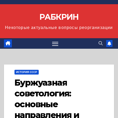
Перейти
к
РАБКРИН
содержимому
Некоторые актуальные вопросы реорганизации
ИСТОРИЯ СССР
Буржуазная
советология:
основные
направления и