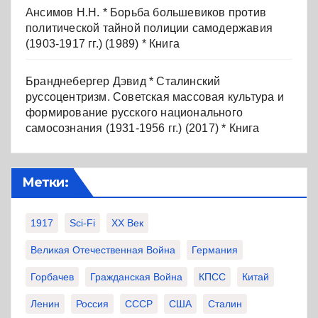
Ансимов Н.Н. * Борьба большевиков против
политической тайной полиции самодержавия
(1903-1917 гг.) (1989) * Книга
Бранднебергер Дэвид * Сталинский
руссоцентризм. Советская массовая культура и
формирование русского национального
самосознания (1931-1956 гг.) (2017) * Книга
Метки:
1917
Sci-Fi
XX Век
Великая Отечественная Война
Германия
Горбачев
Гражданская Война
КПСС
Китай
Ленин
Россия
СССР
США
Сталин