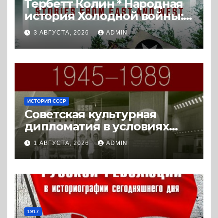
Тербетт Колин * Народная
история Холодной войны:
истории с Востока и Запада
3 АВГУСТА, 2026
ADMIN
(2023) * Реферат книги
ИСТОРИЯ СССР
Советская культурная
дипломатия в условиях
Холодной войны. 1945-1989.
1 АВГУСТА, 2026
ADMIN
(2018) * Книга
1917