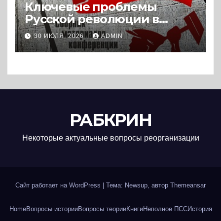
Ключевые проблемы
Русской революции в
историографии
30 ИЮЛЯ, 2026
ADMIN
сегодняшнего дня (2024) *
Книга
РАБКРИН
Некоторые актуальные вопросы реорганизации
Сайт работает на WordPress
|
Тема: Newsup, автор
Themeansar
Home
Вопросы истории
Вопросы теории
Книги
Неполное ПСС
История