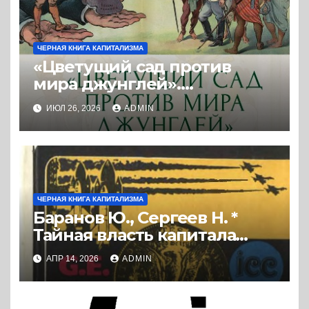
ЧЕРНАЯ КНИГА КАПИТАЛИЗМА
«Цветущий сад против
мира джунглей».
Колониальная и
ИЮЛ 26, 2026
ADMIN
постколониальная
политика западных держав.
(2025) * Книга и реферат
ЧЕРНАЯ КНИГА КАПИТАЛИЗМА
Баранов Ю., Сергеев Н. *
Тайная власть капитала
(1984) * Книга
АПР 14, 2026
ADMIN