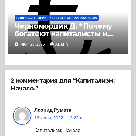
ВОПРОСЫ ТЕОРИИ
ЧЕРНАЯ КНИГА КАПИТАЛИЗМА
Черномордик Д. * Почему
богатеют капиталисты и
беднеют рабочие (1956) *
ИЮН 26, 2025
ADMIN
Книга
2 комментария для “Капитализм:
Начало.”
Леонид Румата
:
16 июля, 2022 в 12:22 дп
Капитализм: Начало.