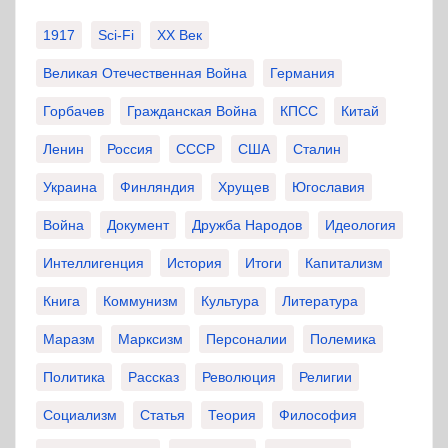
1917
Sci-Fi
XX Век
Великая Отечественная Война
Германия
Горбачев
Гражданская Война
КПСС
Китай
Ленин
Россия
СССР
США
Сталин
Украина
Финляндия
Хрущев
Югославия
Война
Документ
Дружба Народов
Идеология
Интеллигенция
История
Итоги
Капитализм
Книга
Коммунизм
Культура
Литература
Маразм
Марксизм
Персоналии
Полемика
Политика
Рассказ
Революция
Религии
Социализм
Статья
Теория
Философия