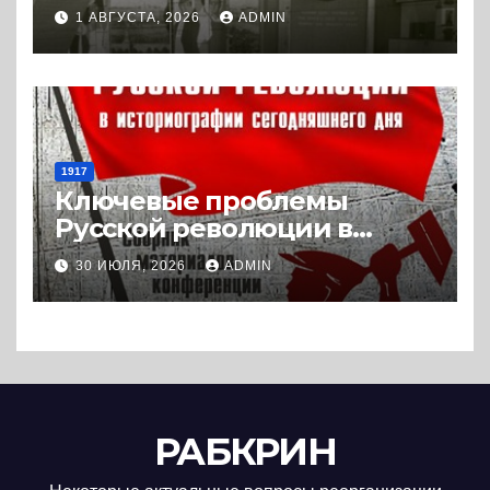
Холодной войны. 1945-1989.
1 АВГУСТА, 2026
ADMIN
(2018) * Книга
1917
Ключевые проблемы
Русской революции в
историографии
30 ИЮЛЯ, 2026
ADMIN
сегодняшнего дня (2024) *
Книга
РАБКРИН