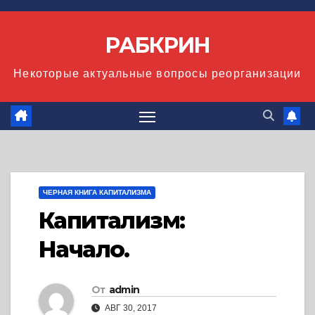
Перейти
к
РАБКРИН
содержимому
Некоторые актуальные вопросы реорганизации
ЧЕРНАЯ КНИГА КАПИТАЛИЗМА
Капитализм:
Начало.
От
admin
АВГ 30, 2017