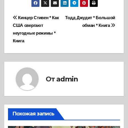
Навигация
Кинцер Стивен * Как
Тодд Джудит * Большой
США свергают
обман * Книга
по
неугодные режимы *
записям
Книга
От
admin
Похожая запись