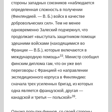
стороны западных союзников «наблюдается
определенная сложность в получении
(Финляндией. —
В. Б.)
войск в качестве
добровольческих сил». Тем не менее
одновременно Залеский подчеркнул, что
продолжает «выступать защитником помощи
здешними войсками (находящимися во
Франции —
В.Б.),
которые включаются в
33
международную помощь»
. Министр сообщил
финским диплома гам, что он уже вел
переговоры с Францией «о направлении
экспедиционного корпуса в Финляндию:
сначала трех усиленных бригад, из которых
одна является французской, другая —
39
канадской и третья — польской»
.
Однако попытки финнов, со своей стороны,