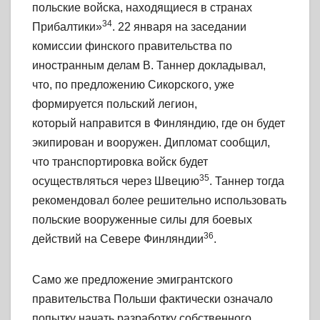
польские войска, находящиеся в странах
34
Прибалтики»
. 22 января на заседании
комиссии финского правительства по
иностранным делам В. Таннер докладывал,
что, по предложению Сикорского, уже
формируется польский легион,
который направится в Финляндию, где он будет
экипирован и вооружен. Дипломат сообщил,
что транспортировка войск будет
35
осуществляться через Швецию
. Таннер тогда
реко
мендовал более
решительно использовать
польские вооруженные силы для боевых
36
действий
на Севере Финляндии
.
Само
же предложение эмигрантского
правительства Польши фактически означало
попытку
начать разработку собственного