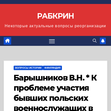
Перейти
к
РАБКРИН
содержимому
Некоторые актуальные вопросы реорганизации
ВОПРОСЫ ИСТОРИИ
ФИНЛЯНДИЯ
Барышников В.Н. * К
проблеме участия
бывших польских
военнослужащих в