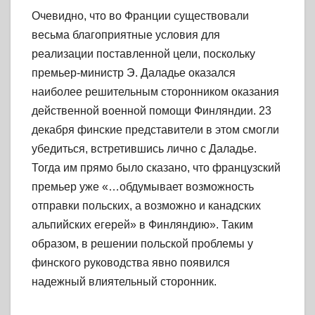
Очевидно, что во Франции существовали
весьма благоприятные условия для
реа
лизации
поставленной цели, поскольку
премьер-министр
Э.
Даладье оказался
наибо
лее решительным
сторонником оказания
действенной военной помощи Финляндии. 23
декабря финские
представители в этом смогли
убедиться, встретившись лично с Даладье.
Тогда
им
прямо было сказано, что французский
премьер уже «…обдумывает возможность
отправки польских,
а возможно
и канадских
альпийских егерей» в Фин
ляндию»
. Таким
образом, в
решении польской
проблемы у
финского руководства явно появился
надежный влиятельный
сторонник.