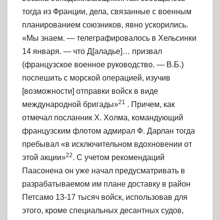
тогда из Франции, дела, связанные с военным
планированием союзников, явно ускорились.
«Мы знаем. — телеграфировалось в Хельсинки
14 января. — что Д[аладье]… призвал
(французское военное руководство. —
В.Б.)
поспешить с морской операцией, изучив
[возможности] отправки войск в виде
21
международной бригады»
. Причем, как
отмечал посланник X. Холма, командующий
французским флотом адмирал Ф. Дарлан тогда
пребывал «в исключительном вдохновении от
22
этой акции»
. С учетом рекомендаций
Паасонена он уже начал предусматривать в
разрабатываемом им плане доставку в район
Петсамо 13-17 тысяч войск, использовав для
этого, кроме специальных десантных судов,