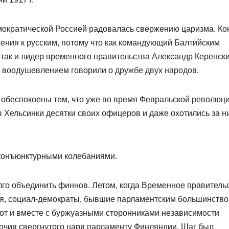
емократической Россией радовалась свержению царизма. Ко
ения к русским, потому что как командующий Балтийским
так и лидер временного правительства Александр Керенск
 воодушевлением говорили о дружбе двух народов.
обеспокоены тем, что уже во время Февральской революц
Хельсинки десятки своих офицеров и даже охотились за н
конъюнктурными колебаниями.
лго объединить финнов. Летом, когда Временное правительс
ия, социал-демократы, бывшие парламентским большинство
от и вместе с буржуазными сторонниками независимости
очия свергнутого царя парламенту Финляндии. Шаг был