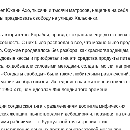
ет Юхани Ахо, тысячи и тысячи матросов, нацепив на себя
бы праздновать свободу на улицах Хельсинки.
 авторитетов. Корабли, правда, сохраняли еще до осени ко
особность. С них было распродано все, что можно было прод
р. Оружие продавалось без разбора, как красногвардейцам, 
довые кассы и приобретали на эти средства продукты пит
сь, их добывали силовыми методами, солдаты могли, напри
. «Солдаты свободы» были также любителями развлечений,
нимание их образ жизни. Их гедонистская жизненная филос
1990-х гг., чем идеалам Финляндии того времени.
ции солдатская тяга к развлечениям достигла мифических
ских женщин, пьянствовали и дебоширили, невзирая на вла
ими рабочими — с буржуазной точки зрения, с их
 выступления рабочих против работодателей могли при