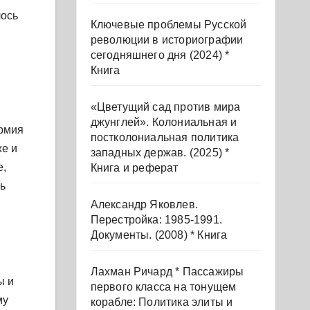
лось
Ключевые проблемы Русской
революции в историографии
сегодняшнего дня (2024) *
Книга
«Цветущий сад против мира
джунглей». Колониальная и
армия
постколониальная политика
же и
западных держав. (2025) *
е,
Книга и реферат
ть
Александр Яковлев.
Перестройка: 1985-1991.
Документы. (2008) * Книга
Лахман Ричард * Пассажиры
ы и
первого класса на тонущем
му
корабле: Политика элиты и