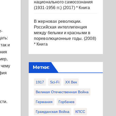
национального самосознания
(1931-1956 гг.) (2017) * Книга
В жерновах революции.
Российская интеллигенция
е-
между белыми и красными в
ать:
пореволюционные годы. (2008)
* Книга
так и
ания
мер,
 чему
Метки:
офия
1917
Sci-Fi
XX Век
Великая Отечественная Война
сти.
Германия
Горбачев
Гражданская Война
КПСС