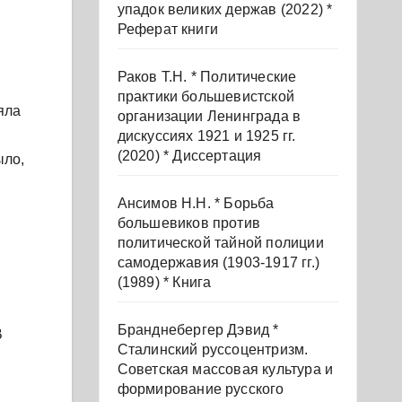
упадок великих держав (2022) *
Реферат книги
Раков Т.Н. * Политические
практики большевистской
яла
организации Ленинграда в
дискуссиях 1921 и 1925 гг.
(2020) * Диссертация
ыло,
Ансимов Н.Н. * Борьба
большевиков против
политической тайной полиции
самодержавия (1903-1917 гг.)
(1989) * Книга
Бранднебергер Дэвид *
В
Сталинский руссоцентризм.
Советская массовая культура и
формирование русского