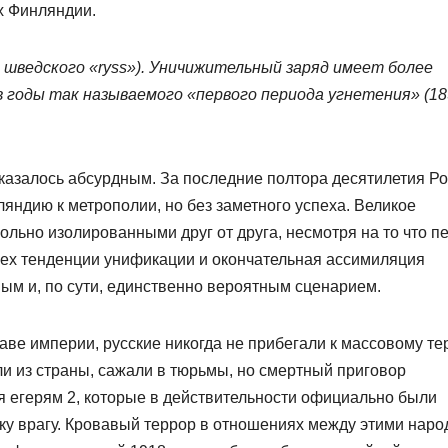
х Финляндии.
т шведского «ryss»). Уничижительный заряд имеет более
 в годы так называемого «первого периода угнетения» (18
 казалось абсурдным. За последние полтора десятилетия Р
яндию к метрополии, но без заметного успеха. Великое
ольно изолированными друг от друга, несмотря на то что п
пех тенденции унификации и окончательная ассимиляция
м и, по сути, единственно вероятным сценарием.
таве империи, русские никогда не прибегали к массовому те
 из страны, сажали в тюрьмы, но смертный приговор
я егерям 2, которые в действительности официально были
у врагу. Кровавый террор в отношениях между этими нар