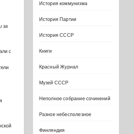
История коммунизма
История Партии
и за
История СССР
Книги
али с
Красный Журнал
тели
Музей СССР
Неполное собрание сочинений
я
Разное небесполезное
нской
Финляндия