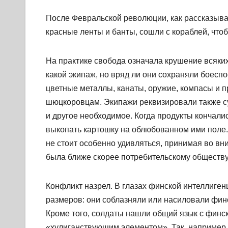
После Февральской революции, как рассказыва
красные ленты и банты, сошли с кораблей, что
На практике свобода означала крушение всяких
какой экипаж, но вряд ли они сохраняли боесп
цветные металлы, канаты, оружие, компасы и п
шюцкоровцам. Экипажи реквизировали также су
и другое необходимое. Когда продукты кончали
выкопать картошку на облюбованном ими поле
не стоит особенно удивляться, принимая во в
была ближе скорее потребительскому обществу 
Конфликт назрел. В глазах финской интеллиген
размеров: они соблазняли или насиловали фин
Кроме того, солдаты нашли общий язык с финск
«хулиганствующим элементом». Так, например,