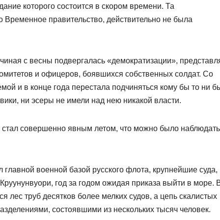
ание которого состоится в скором времени. Та
о Временное правительство, действительно не была
начиная с весны подвергалась «демократизации», представл
комитетов и офицеров, боявшихся собственных солдат. Со
ой и в конце года перестала подчиняться кому бы то ни б
вики, ни эсеры не имели над нею никакой власти.
 и стал совершенно явным летом, что можно было наблюдать
 главной военной базой русского флота, крупнейшие суда,
Круунунвуори, год за годом ожидая приказа выйти в море. 
я лес труб десятков более мелких судов, а цепь скалистых
азделениями, состоявшими из нескольких тысяч человек.