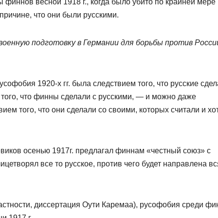
ы финнов весной 1918 г., когда было убито по крайней мере
причине, что они были русскими.
военную подготовку в Германии для борьбы против Росси
усофобия 1920-х гг. была следствием того, что русские сдел
 того, что финны сделали с русскими, — и можно даже
вием того, что они сделали со своими, которых считали и хо
евиков осенью 1917г. предлагал финнам «честный союз» с
ицетворял все то русское, против чего будет направлена вс
астности, диссертация Оути Каремаа), русофобия среди фи
и 1917 г.