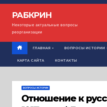
Перейти
к
РАБКРИН
содержимому
Некоторые актуальные вопросы
реорганизации
ГЛАВНАЯ
ВОПРОСЫ ИСТОРИИ
КАРТА САЙТА
КОНТАКТЫ
ВОПРОСЫ ИСТОРИИ
Отношение к русс