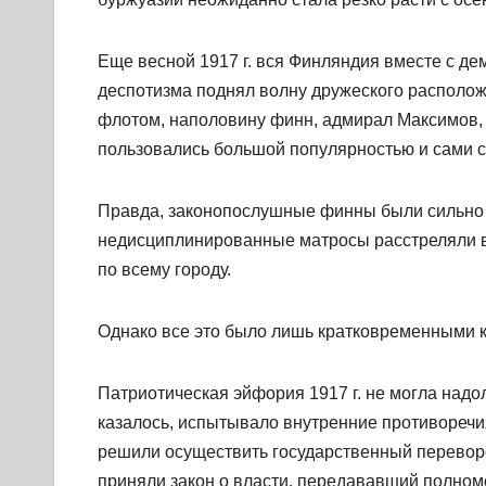
Еще весной 1917 г. вся Финляндия вместе с д
деспотизма поднял волну дружеского располож
флотом, наполовину финн, адмирал Максимов, 
пользовались большой популярностью и сами с
Правда, законопослушные финны были сильно 
недисциплинированные матросы расстреляли в 
по всему городу.
Однако все это было лишь кратковременными 
Патриотическая эйфория 1917 г. не могла надо
казалось, испытывало внутренние противореч
решили осуществить государственный перевор
приняли закон о власти, передававший полном