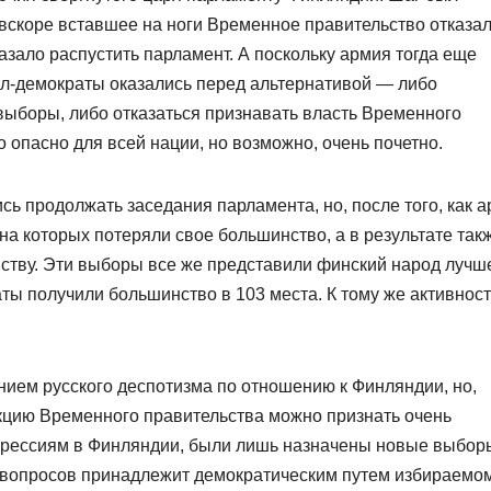
 вскоре вставшее на ноги Временное правительство отказа
азало распустить парламент. А поскольку армия тогда еще
л-демократы оказались перед альтернативой — либо
выборы, либо отказаться признавать власть Временного
 опасно для всей нации, но возможно, очень почетно.
ись продолжать заседания парламента, но, после того, как 
а которых потеряли свое большинство, а в результате так
тву. Эти выборы все же представили финский народ лучш
аты получили большинство в 103 места. К тому же активнос
нием русского деспотизма по отношению к Финляндии, но,
кцию Временного правительства можно признать очень
епрессиям в Финляндии, были лишь назначены новые выбор
 вопросов принадлежит демократическим путем избираемо