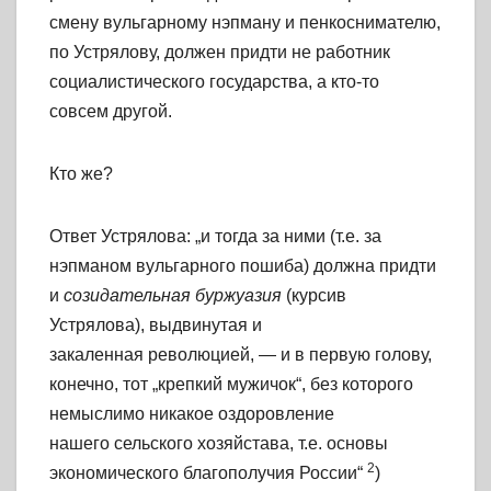
смену вульгарному нэпману и пенкоснимателю,
по Устрялову, должен придти не работник
социалистического государства, а кто-то
совсем другой.
Кто же?
Ответ Устрялова: „и тогда за ними (т.е. за
нэпманом вульгарного пошиба) должна придти
и
созидательная буржуазия
(курсив
Устрялова), выдвинутая и
закаленная революцией, — и в первую голову,
конечно, тот „крепкий мужичок“, без которого
немыслимо никакое оздоровление
нашего сельского хозяйстава, т.е. основы
2
экономического благополучия России“
)