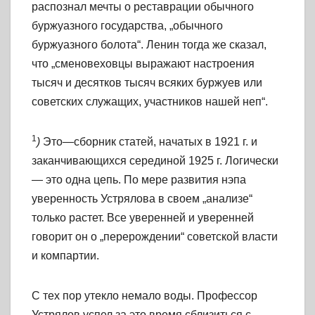
распознал мечты о реставрации обычного
буржуазного государства, „обычного
буржуазного болота“. Ленин тогда же сказал,
что „сменовеховцы выражают настроения
тысяч и десятков тысяч всяких буржуев или
советских служащих, участников нашей неп“.
1
)
Это—сборник статей, начатых в 1921 г. и
заканчивающихся серединой 1925 г. Логически
— это одна цепь. По мере развития нэпа
уверенность Устрялова в своем „анализе“
только растет. Все уверенней и уверенней
говорит он о „перерождении“ советской власти
и компартии.
С тех пор утекло немало воды. Профессор
Устрялов успел за это время сблизиться с