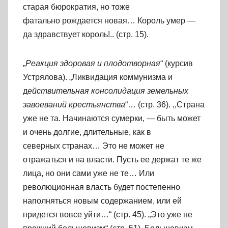
старая бюрократия, но тоже
фатально рождается новая… Король умер —
да здравствует король!.. (стр. 15).
„
Реакция здоровая и плодотворная
“ (курсив
Устрялова). „Ликвидация коммунизма и
д
ействительная консолидация земельных
завоеваний крестьянства
“… (стр. 36). ,,Страна
уже не та. Начинаются сумерки, — быть может
и очень долгие, длительные, как в
северных странах… Это не может не
отражаться и на власти. Пусть ее держат те же
лица, но они сами уже не те… Или
революционная власть будет постепенно
наполняться новым содержанием, или ей
придется вовсе уйти…“ (стр. 45). „Это уже не