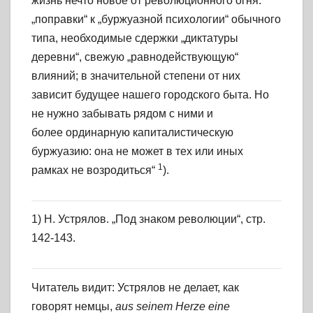
жизнь нечто новое от революционного огня:
„поправки“ к „буржуазной психологии“ обычного
типа, необходимые сдержки „диктатуры
деревни“, свежую „равнодействующую“
влияний; в значительной степени от них
зависит будущее нашего городского быта. Но
не нужно забывать рядом с ними и
более ординарную капиталистическую
буржуазию: она не может в тех или иных
1
рамках не возродиться“
).
1) Н. Устрялов. „Под знаком революции“, стр.
142-143.
Читатель видит: Устрялов не делает, как
говорят немцы,
aus seinem Herze eine