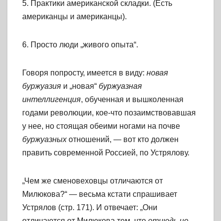
5. Практики американской складки. (Есть
американцы и американцы).
6. Просто люди „живого опыта“.
Говоря попросту, имеется в виду:
новая
буржуазия
и „новая“
буржуазная
интеллигенция
, обученная и вышколенная
годами революции, кое-что позаимствовавшая
у нее, но стоящая обеими ногами на почве
буржуазных
отношений, — вот кто должен
править современной Россией, по Устрялову.
„Чем же сменовеховцы отличаются от
Милюкова?“ — весьма кстати спрашивает
Устрялов (стр. 171). И отвечает: „Они
отличаются от Милюкова тем, что
отнюдь не