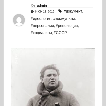
От
admin
#документ
,
ИЮН 13, 2019
#идеология
,
#коммунизм
,
#персоналии
,
#революция
,
#социализм
,
#СССР