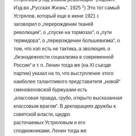
1
Изд-во „Русская Жизнь“. 1925
) Это тот самый
Устрялов, который еще в июне 1921 г.
заговорил о „перерождении тканей
революции“, о „спуске на тормозах“, о „пути
термидора“, о „перерождении большевизма“, о
том, что нэп есть не тактика, а эволюция, о
„безнадежности социализма в современной
России“ и т. п. Ленин тогда же (на XI съезде
партии) указал на то, что выступление этого
наиболее талантливого представителя „новой“
сменовеховской буржуазии есть
„классовая правда, грубо, открыто высказанная
классовым врагом“. В декларациях дружбы к
советской власти, щедро
расточаемых Устряловым и его
сподвижниками, Ленин тогда же