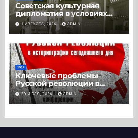
Советская культурная
дипломатия в условиях
Холодной войны. 1945-1989.
1 АВГУСТА, 2026
ADMIN
(2018) * Книга
1917
Ключевые проблемы
Русской революции в
историографии
30 ИЮЛЯ, 2026
ADMIN
сегодняшнего дня (2024) *
Книга