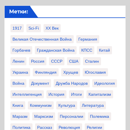
Метки:
1917
Sci-Fi
XX Век
Великая Отечественная Война
Германия
Горбачев
Гражданская Война
КПСС
Китай
Ленин
Россия
СССР
США
Сталин
Украина
Финляндия
Хрущев
Югославия
Война
Документ
Дружба Народов
Идеология
Интеллигенция
История
Итоги
Капитализм
Книга
Коммунизм
Культура
Литература
Маразм
Марксизм
Персоналии
Полемика
Политика
Рассказ
Революция
Религии