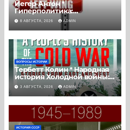
Йегер Антон *
Гиперполитика:
Экстремальная
8 АВГУСТА, 2026
ADMIN
политизация без
политических
последствий (2026) *
Реферат книги
ВОПРОСЫ ИСТОРИИ
Тербетт Колин * Народная
история Холодной войны:
истории с Востока и Запада
3 АВГУСТА, 2026
ADMIN
(2023) * Реферат книги
ИСТОРИЯ СССР