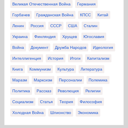
Великая Отечественная Война
Германия
Горбачев
Гражданская Война
КПСС
Китай
Ленин
Россия
СССР
США
Сталин
Украина
Финляндия
Хрущев
Югославия
Война
Документ
Дружба Народов
Идеология
Интеллигенция
История
Итоги
Капитализм
Книга
Коммунизм
Культура
Литература
Маразм
Марксизм
Персоналии
Полемика
Политика
Рассказ
Революция
Религии
Социализм
Статья
Теория
Философия
Холодная Война
Шпионство
Экономика