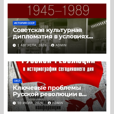
ИСТОРИЯ СССР
Советская культурная
дипломатия в условиях
Холодной войны. 1945-1989.
1 АВГУСТА, 2026
ADMIN
(2018) * Книга
1917
Ключевые проблемы
Русской революции в
историографии
30 ИЮЛЯ, 2026
ADMIN
сегодняшнего дня (2024) *
Книга