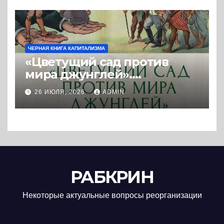
ЧЕРНАЯ КНИГА КАПИТАЛИЗМА
«Цветущий сад против
мира джунглей».
Колониальная и
26 ИЮЛЯ, 2026
ADMIN
постколониальная
политика западных
держав. (2025) * Книга и
реферат
РАБКРИН
Некоторые актуальные вопросы реорганизации