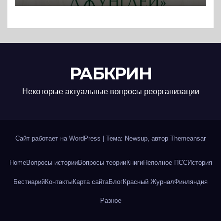
политика западных
держав. (2025) * Книга и
реферат
РАБКРИН
Некоторые актуальные вопросы реорганизации
Сайт работает на WordPress
|
Тема: Newsup, автор
Themeansar
Home
Вопросы истории
Вопросы теории
Книги
Неполное ПСС
История
Бестиарий
Контакты
Карта сайта
Блог
Красный Журнал
Финляндия
Разное