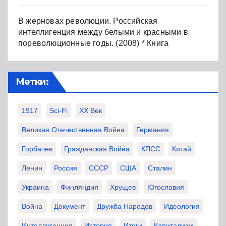
В жерновах революции. Российская
интеллигенция между белыми и красными в
пореволюционные годы. (2008) * Книга
Метки:
1917
Sci-Fi
XX Век
Великая Отечественная Война
Германия
Горбачев
Гражданская Война
КПСС
Китай
Ленин
Россия
СССР
США
Сталин
Украина
Финляндия
Хрущев
Югославия
Война
Документ
Дружба Народов
Идеология
Интеллигенция
История
Итоги
Капитализм