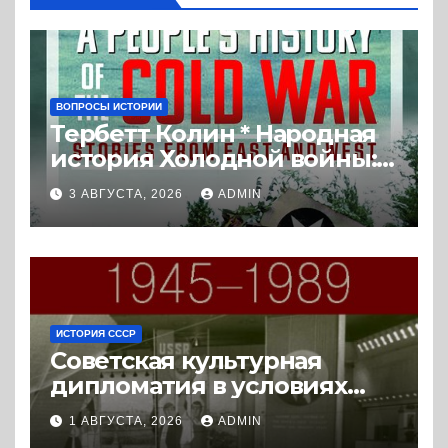
ВОПРОСЫ ИСТОРИИ
Тербетт Колин * Народная
история Холодной войны:
истории с Востока и Запада
3 АВГУСТА, 2026
ADMIN
(2023) * Реферат книги
ИСТОРИЯ СССР
Советская культурная
дипломатия в условиях
Холодной войны. 1945-1989.
1 АВГУСТА, 2026
ADMIN
(2018) * Книга