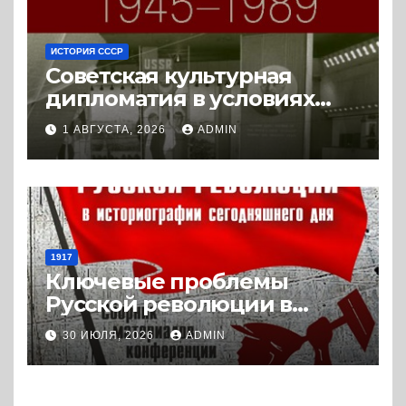
ИСТОРИЯ СССР
Советская культурная
дипломатия в условиях
Холодной войны. 1945-1989.
1 АВГУСТА, 2026
ADMIN
(2018) * Книга
1917
Ключевые проблемы
Русской революции в
историографии
30 ИЮЛЯ, 2026
ADMIN
сегодняшнего дня (2024) *
Книга