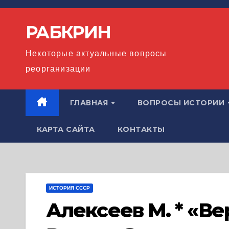
Перейти
к
РАБКРИН
содержимому
Некоторые актуальные вопросы
реорганизации
ГЛАВНАЯ
ВОПРОСЫ ИСТОРИИ
КАРТА САЙТА
КОНТАКТЫ
ИСТОРИЯ СССР
Алексеев М. * «В