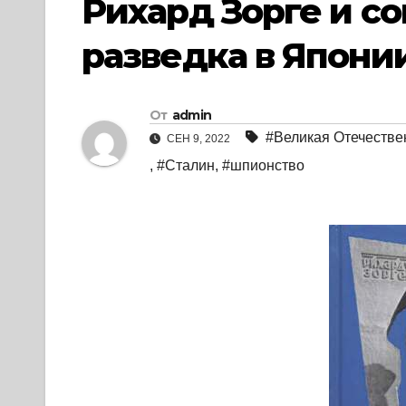
Рихард Зорге и со
разведка в Японии.
От
admin
#Великая Отечестве
СЕН 9, 2022
,
#Сталин
,
#шпионство