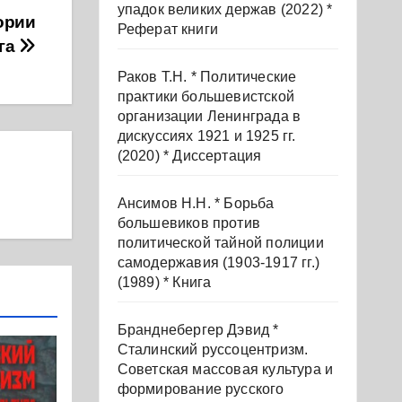
упадок великих держав (2022) *
ории
Реферат книги
ига
Раков Т.Н. * Политические
практики большевистской
организации Ленинграда в
дискуссиях 1921 и 1925 гг.
(2020) * Диссертация
Ансимов Н.Н. * Борьба
большевиков против
политической тайной полиции
самодержавия (1903-1917 гг.)
(1989) * Книга
Бранднебергер Дэвид *
Сталинский руссоцентризм.
Советская массовая культура и
формирование русского