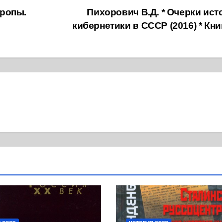
вропы.
Пихорович В.Д. * Очерки ист
кибернетики в СССР (2016) * Кн