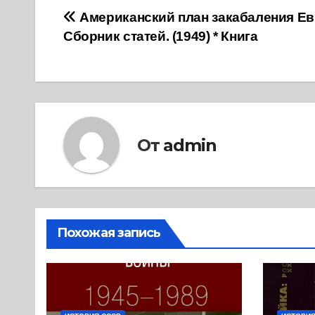
Навигация
Американский план закабаления Е
Сборник статей. (1949) * Книга
по
записям
От
admin
Похожая запись