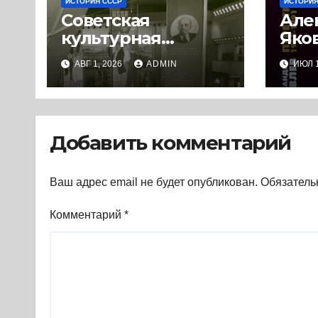
ИСТОРИЯ СССР
ИСТОРИЯ
Советская
Але
культурная
Яко
дипломатия в
Пере
АВГ 1, 2026
ADMIN
ИЮЛ 1
условиях
1991
Холодной войны.
(200
1945-1989. (2018) *
Книга
Добавить комментарий
Ваш адрес email не будет опубликован.
Обязатель
Комментарий
*