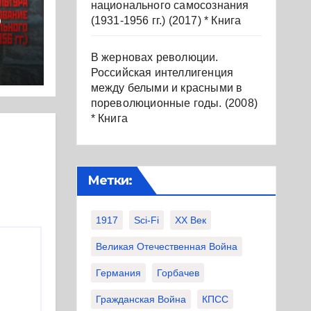
национального самосознания
р
(1931-1956 гг.) (2017) * Книга
В жерновах революции.
.
Российская интеллигенция
между белыми и красными в
ура
пореволюционные годы. (2008)
* Книга
ие
Метки:
017)
1917
Sci-Fi
XX Век
Великая Отечественная Война
Германия
Горбачев
Гражданская Война
КПСС