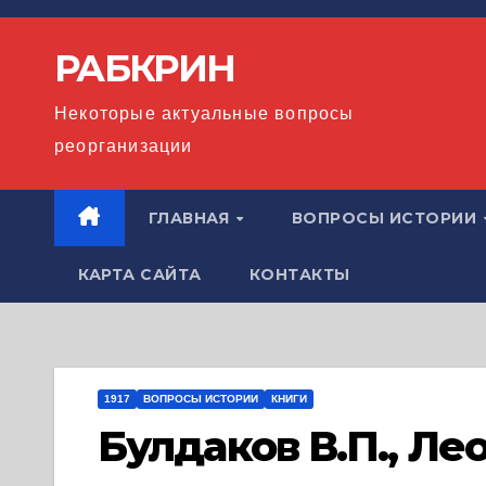
Перейти
к
РАБКРИН
содержимому
Некоторые актуальные вопросы
реорганизации
ГЛАВНАЯ
ВОПРОСЫ ИСТОРИИ
КАРТА САЙТА
КОНТАКТЫ
1917
ВОПРОСЫ ИСТОРИИ
КНИГИ
Булдаков В.П., Лео