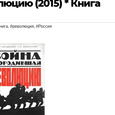
юцию (2015) * Книга
нига
,
#революция
,
#Россия