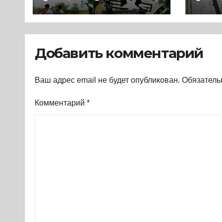
истории с Востока
ист
и Запада (2023) *
сег
Реферат книги
(202
Добавить комментарий
Ваш адрес email не будет опубликован.
Обязатель
Комментарий
*