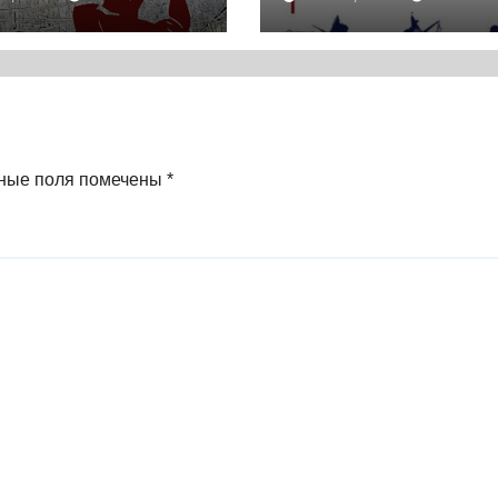
ориографии
тонущем кораб
одняшнего дня
Политика элит
4) * Книга
упадок велики
держав (2022) *
Реферат книги
ные поля помечены
*