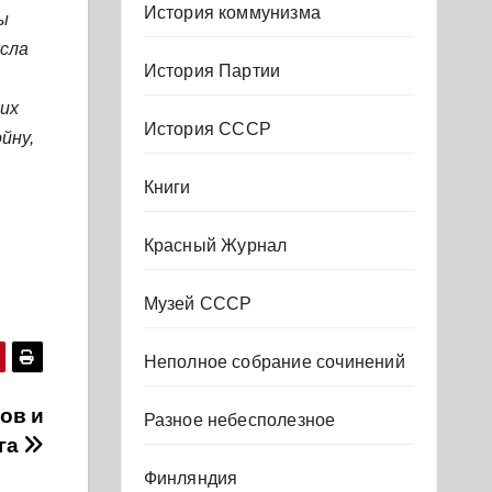
История коммунизма
ы
осла
История Партии
их
История СССР
йну,
Книги
Красный Журнал
Музей СССР
Неполное собрание сочинений
ов и
Разное небесполезное
ига
Финляндия