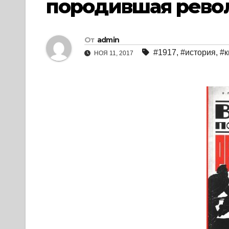
породившая револ
От
admin
#1917
,
#история
,
#к
НОЯ 11, 2017