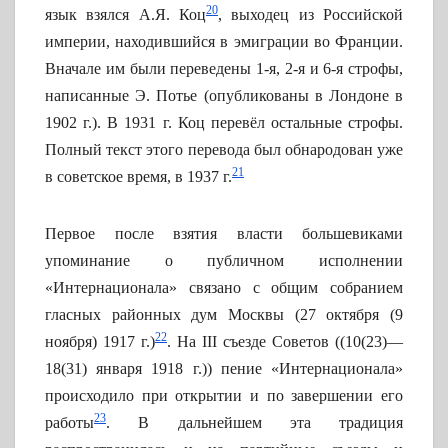
20
язык взялся А.Я. Коц
, выходец из Российской
империи, находившийся в эмиграции во Франции.
Вначале им были переведены 1-я, 2-я и 6-я строфы,
написанные Э. Потье (опубликованы в Лондоне в
1902 г.). В 1931 г. Коц перевёл остальные строфы.
Полный текст этого перевода был обнародован уже
21
в советское время, в 1937 г.
Первое после взятия власти большевиками
упоминание о публичном исполнении
«Интернационала» связано с общим собранием
гласных районных дум Москвы (27 октября (9
22
ноября) 1917 г.)
. На III съезде Советов ((10(23)—
18(31) января 1918 г.)) пение «Интернационала»
происходило при открытии и по завершении его
23
работы
. В дальнейшем эта традиция