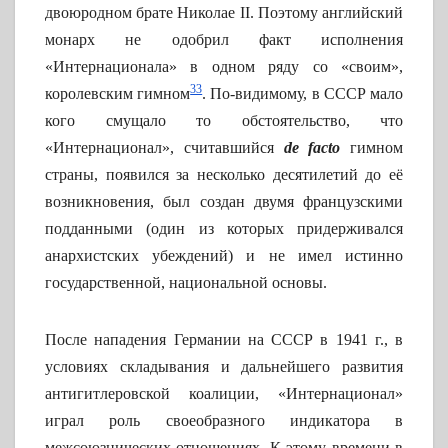
двоюродном брате Николае II. Поэтому английский
монарх не одобрил факт исполнения
«Интернационала» в одном ряду со «своим»,
33
королевским гимном
. По-видимому, в СССР мало
кого смущало то обстоятельство, что
«Интернационал», считавшийся
de facto
гимном
страны, появился за несколько десятилетий до её
возникновения, был создан двумя французскими
подданными (один из которых придерживался
анархистских убеждений) и не имел истинно
государственной, национальной основы.
После нападения Германии на СССР в 1941 г., в
условиях складывания и дальнейшего развития
антигитлеровской коалиции, «Интернационал»
играл роль своеобразного индикатора в
межсоюзнических отношениях. К этому времени в