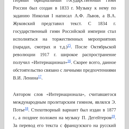
Первый официальный государственный гимн
России был создан в 1833 г. Музыку к нему по
заданию Николая I написал А.Ф. Львов, а В.А.
Жуковский представил текст. С 1834 г.
государственный гимн Российской империи стал
исполняться на торжественных мероприятиях
15
(парадах, смотрах и т.д.)
. После Октябрьской
революции 1917 г. широкое распространение
16
получил «Интернационал»
. Скорее всего, данное
обстоятельство связано с личными предпочтениями
17
В.И. Ленина
.
Автором слов «Интернационала», считавшегося
международным пролетарским гимном, являлся Э.
18
Потье
. Стихотворный вариант был издан в 1877
19
г., а позднее положен на музыку П. Дегейтером
.
За перевод его текста с французского на русский