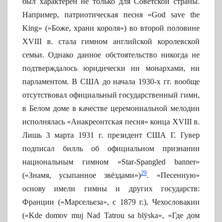
был характерен не только для Советской страны.
Например, патриотическая песня «God save the
King» («Боже, храни короля») во второй половине
XVIII в. стала гимном английской королевской
семьи. Однако данное обстоятельство никогда не
подтверждалось юридически ни монархами, ни
парламентом. В США до начала 1930-х гг. вообще
отсутствовал официальный государственный гимн,
в Белом доме в качестве церемониальной мелодии
исполнялась «Анакреонтская песня» конца XVIII в.
Лишь 3 марта 1931 г. президент США Г. Гувер
подписал билль об официальном признании
национальным гимном «Star-Spangled banner»
29
(«Знамя, усыпанное звёздами»)
. «Песенную»
основу имели гимны и других государств:
Франции («Марсельеза», с 1879 г.), Чехословакии
(«Kde domov muj Nad Tatrou sa blÿska», «Где дом