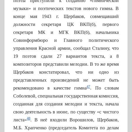
поэты приступили к созданию «гимнической
музыки» и поэтических текстов нового гимна. В
конце мая 1943 г. Щербаков, совмещавший
должности секретаря ЦК ВКП(б), первого
секретаря МК и МГК ВКП(б), начальника
Совинформбюро и Главного политического
управления Красной армии, сообщал Сталину, что
19 поэтов сдали 27 вариантов текста, а 8
композиторов представили мелодии. В то же время
Щербаков констатировал, что ни одно из
представленных произведений не может быть
47
рекомендовано в качестве гимна
. По словам
Соболевой, специальная государственная комиссия,
созданная для создания мелодии и текста, начала
свою деятельность в июне, по существу «с чистого
48
листа»
. В неё входили Ворошилов, Щербаков,
М.Б. Храпченко (председатель Комитета по делам