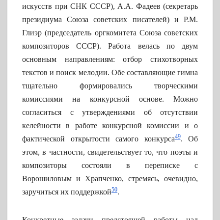
искусств при СНК СССР), А.А. Фадеев (секретарь
президиума Союза советских писателей) и Р.М.
Глиэр (председатель оргкомитета Союза советских
композиторов СССР). Работа велась по двум
основным направлениям: отбор стихотворных
текстов и поиск мелодии. Обе составляющие гимна
тщательно формировались творческими
комиссиями на конкурсной основе. Можно
согласиться с утверждениями об отсутствии
келейности в работе конкурсной комиссии и о
49
фактической открытости самого конкурса
. Об
этом, в частности, свидетельствует то, что поэты и
композиторы состояли в переписке с
Ворошиловым и Храпченко, стремясь, очевидно,
50
заручиться их поддержкой
.
Конкретные задачи предстоящей работы над