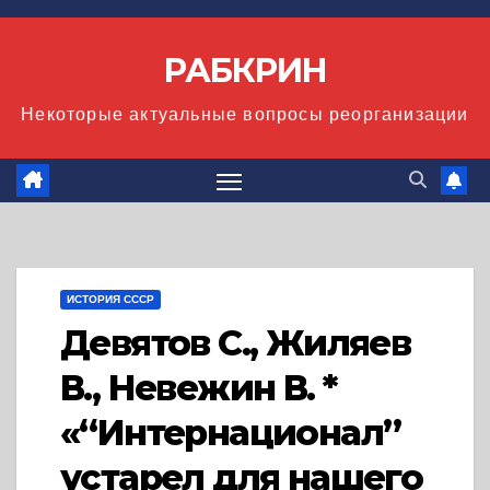
Перейти
к
РАБКРИН
содержимому
Некоторые актуальные вопросы реорганизации
ИСТОРИЯ СССР
Девятов С., Жиляев
В., Невежин В. *
«“Интернационал”
устарел для нашего