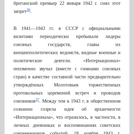
британский премьер 22 января 1942 г. снял этот
36
запрет
.
В 1941—1943 гг. в СССР с официальными
визитами периодически пребывали лидеры
союзных государств, главы их
внешнеполитических ведомств, видные военные и
политические деятели. «Интернационал»
неизменно звучал (вместе с гимнами союзных
стран) в качестве составной части предварительно
утверждённых Молотовым торжественных
протокольных церемоний встреч и проводов
37
союзников
. Между тем к 1943 г. в общественном
сознании созрела идея об архаичности
«Интернационала», что отразилось, в частности, в
личных дневниках и воспоминаниях советских
современников событий. 18 ноября 1943 г.