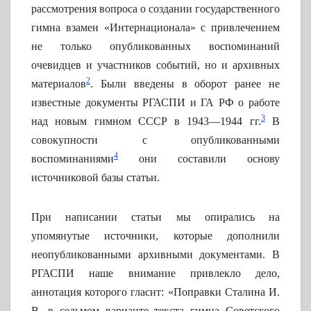
рассмотрения вопроса о создании государственного
гимна взамен «Интернационала» с привлечением
не только опубликованных воспоминаний
очевидцев и участников событий, но и архивных
2
материалов
. Были введены в оборот ранее не
известные документы РГАСПИ и ГА РФ о работе
3
над новым гимном СССР в 1943—1944 гг.
В
совокупности с опубликованными
4
воспоминаниями
они составили основу
источниковой базы статьи.
При написании статьи мы опирались на
упомянутые источники, которые дополнили
неопубликованными архивными документами. В
РГАСПИ наше внимание привлекло дело,
аннотация которого гласит: «Поправки Сталина И.
В. в седьмом варианте текста гимна Советского