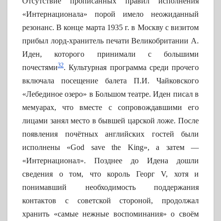
Отсутствие прописанных правил исполнения
«Интернационала» порой имело неожиданный
резонанс. В конце марта 1935 г. в Москву с визитом
прибыл лорд-хранитель печати Великобритании А.
Иден, которого принимали с большими
32
почестями
. Культурная программа среди прочего
включала посещение балета П.И. Чайковского
«Лебединое озеро» в Большом театре. Иден писал в
мемуарах, что вместе с сопровождавшими его
лицами занял место в бывшей царской ложе. После
появления почётных английских гостей были
исполнены «God save the King», а затем —
«Интернационал». Позднее до Идена дошли
сведения о том, что король Георг V, хотя и
понимавший необходимость поддержания
контактов с советской стороной, продолжал
хранить «самые нежные воспоминания» о своём