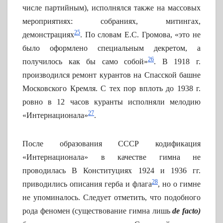
числе партийным), исполнялся также на массовых
мероприятиях: собраниях, митингах,
25
демонстрациях
. По словам Е.С. Громова, «это не
было оформлено специальным декретом, а
26
получилось как бы само собой»
. В 1918 г.
производился ремонт курантов на Спасской башне
Московского Кремля. С тех пор вплоть до 1938 г.
ровно в 12 часов куранты исполняли мелодию
27
«Интернационала»
.
После образования СССР кодификация
«Интернационала» в качестве гимна не
проводилась В Конституциях 1924 и 1936 гг.
28
приводились описания герба и флага
, но о гимне
не упоминалось. Следует отметить, что подобного
рода феномен (существование гимна лишь
de facto)