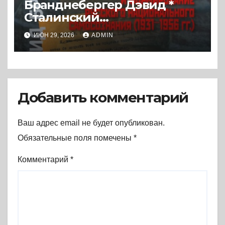
Бранднебергер Дэвид *
Сталинский
руссоцентризм. Советская
ИЮН 29, 2026
ADMIN
массовая культура и
формирование русского
национального
самосознания (1931-1956 гг.)
(2017) * Книга
Добавить комментарий
Ваш адрес email не будет опубликован.
Обязательные поля помечены
*
Комментарий
*