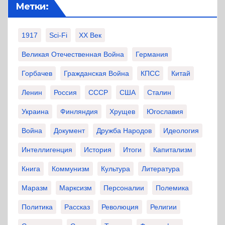
Метки:
1917
Sci-Fi
XX Век
Великая Отечественная Война
Германия
Горбачев
Гражданская Война
КПСС
Китай
Ленин
Россия
СССР
США
Сталин
Украина
Финляндия
Хрущев
Югославия
Война
Документ
Дружба Народов
Идеология
Интеллигенция
История
Итоги
Капитализм
Книга
Коммунизм
Культура
Литература
Маразм
Марксизм
Персоналии
Полемика
Политика
Рассказ
Революция
Религии