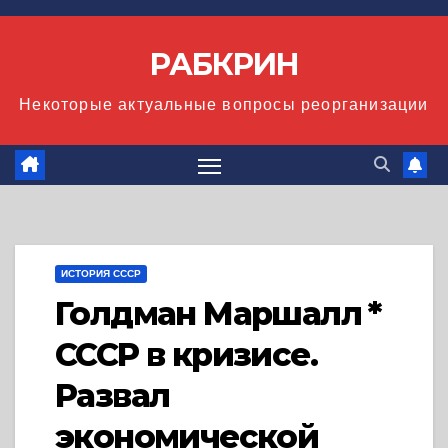
Перейти
к
РАБКРИН
содержимому
Некоторые актуальные вопросы реорганизации
ИСТОРИЯ СССР
Голдман Маршалл *
СССР в кризисе.
Развал
экономической