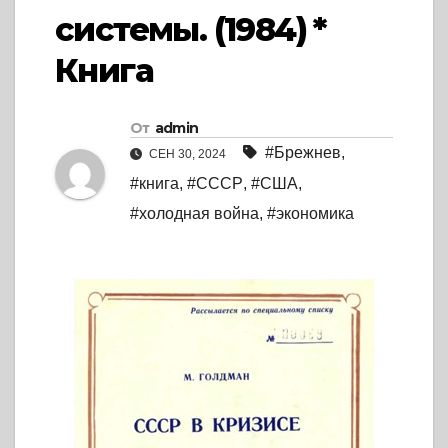
системы. (1984) *
Книга
От
admin
#Брежнев
,
СЕН 30, 2024
#книга
,
#СССР
,
#США
,
#холодная война
,
#экономика