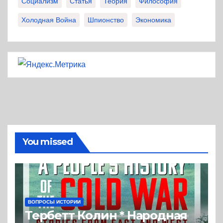
Социализм
Статья
Теория
Философия
Холодная Война
Шпионство
Экономика
You missed
ВОПРОСЫ ИСТОРИИ
Тербетт Колин * Народная