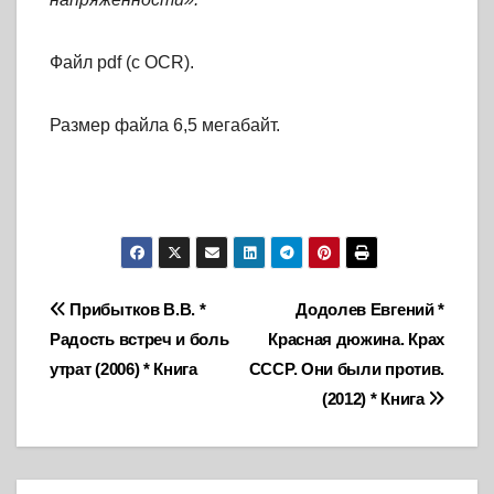
Файл pdf (с OCR).
Размер файла 6,5 мегабайт.
Навигация
Прибытков В.В. *
Додолев Евгений *
Радость встреч и боль
Красная дюжина. Крах
по
утрат (2006) * Книга
СССР. Они были против.
записям
(2012) * Книга