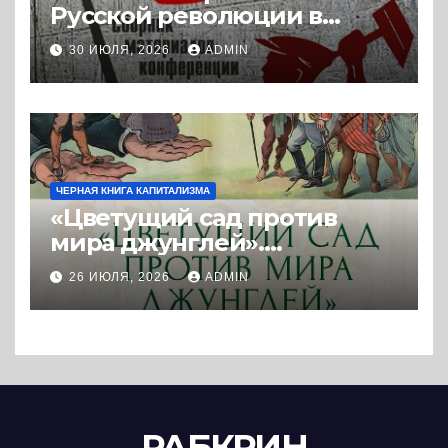
Русской революции в
историографии
30 ИЮЛЯ, 2026
ADMIN
сегодняшнего дня (2024) *
Книга
ЧЕРНАЯ КНИГА КАПИТАЛИЗМА
«Цветущий сад против
мира джунглей».
Колониальная и
26 ИЮЛЯ, 2026
ADMIN
постколониальная
политика западных
держав. (2025) * Книга и
реферат
РАБКРИН