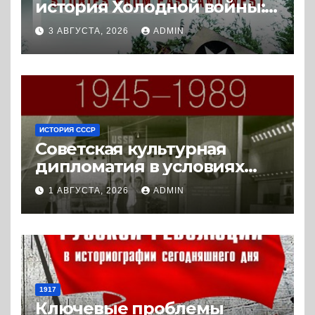
история Холодной войны:
истории с Востока и Запада
3 АВГУСТА, 2026
ADMIN
(2023) * Реферат книги
ИСТОРИЯ СССР
Советская культурная
дипломатия в условиях
Холодной войны. 1945-1989.
1 АВГУСТА, 2026
ADMIN
(2018) * Книга
1917
Ключевые проблемы