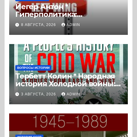
Йегер Антон *
Гиперполитика:
Экстремальная
8 АВГУСТА, 2026
ADMIN
политизация без
политических
последствий (2026) *
Реферат книги
ВОПРОСЫ ИСТОРИИ
Тербетт Колин * Народная
история Холодной войны:
истории с Востока и Запада
3 АВГУСТА, 2026
ADMIN
(2023) * Реферат книги