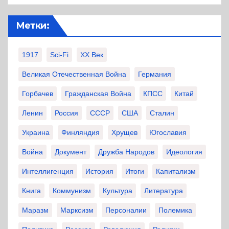
Метки:
1917
Sci-Fi
XX Век
Великая Отечественная Война
Германия
Горбачев
Гражданская Война
КПСС
Китай
Ленин
Россия
СССР
США
Сталин
Украина
Финляндия
Хрущев
Югославия
Война
Документ
Дружба Народов
Идеология
Интеллигенция
История
Итоги
Капитализм
Книга
Коммунизм
Культура
Литература
Маразм
Марксизм
Персоналии
Полемика