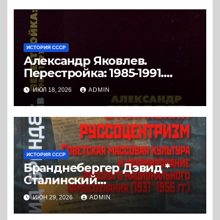
ИСТОРИЯ СССР
Александр Яковлев.
Перестройка: 1985-1991.
Документы. (2008) * Книга
ИЮЛ 18, 2026
ADMIN
ИСТОРИЯ СССР
Бранднебергер Дэвид *
Сталинский
руссоцентризм. Советская
ИЮН 29, 2026
ADMIN
массовая культура и
формирование русского