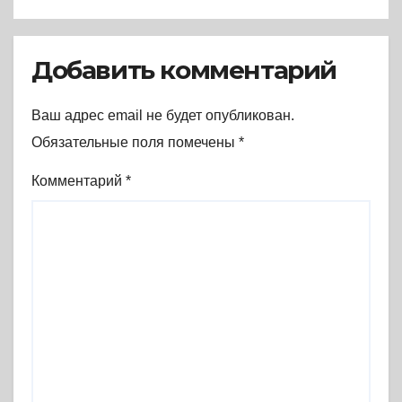
национального
самосознания (1931-1956 гг.)
(2017) * Книга
Добавить комментарий
Ваш адрес email не будет опубликован.
Обязательные поля помечены
*
Комментарий
*