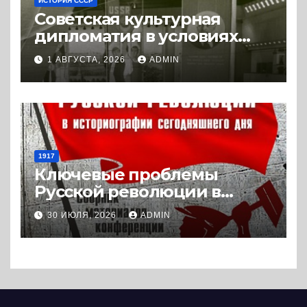
ИСТОРИЯ СССР
Советская культурная
дипломатия в условиях
Холодной войны. 1945-1989.
1 АВГУСТА, 2026
ADMIN
(2018) * Книга
1917
Ключевые проблемы
Русской революции в
историографии
30 ИЮЛЯ, 2026
ADMIN
сегодняшнего дня (2024) *
Книга