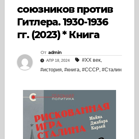
союзников против
Гитлера. 1930-1936
гг. (2023) * Книга
От
admin
#XX век
,
АПР 18, 2024
#история
,
#книга
,
#СССР
,
#Сталин