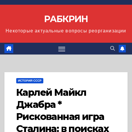
Перейти
к
РАБКРИН
содержимому
Некоторые актуальные вопросы реорганизации
ИСТОРИЯ СССР
Карлей Майкл
Джабра *
Рискованная игра
Сталина: в поисках