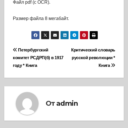
Файл pdf (с OCR).
Размер файла 8 мегабайт.
Навигация
Петербургский
Критический словарь
комитет РСДРП(б) в 1917
русской революции *
по
году * Книга
Книга
записям
От
admin