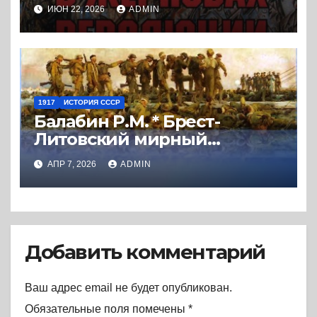
между белыми и красными
ИЮН 22, 2026
ADMIN
в пореволюционные годы.
(2008) * Книга
1917
ИСТОРИЯ СССР
Балабин Р.М. * Брест-
Литовский мирный
договор. История
АПР 7, 2026
ADMIN
подписания и
экономические
последствия. (2019) * Книга
Добавить комментарий
Ваш адрес email не будет опубликован.
Обязательные поля помечены
*