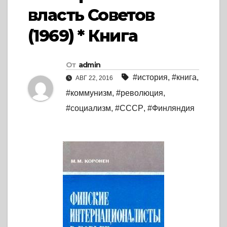
власть Советов
(1969) * Книга
От
admin
#история
,
#книга
,
АВГ 22, 2016
#коммунизм
,
#революция
,
#социализм
,
#СССР
,
#Финляндия