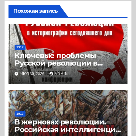
Похожая запись
1917
Ключевые проблемы
Русской революции в
историографии
ИЮЛ 30, 2026
ADMIN
сегодняшнего дня (2024) *
Книга
1917
В жерновах революции.
Российская интеллигенция