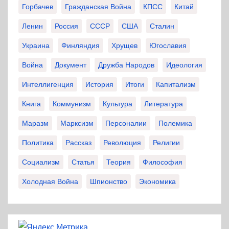
Горбачев
Гражданская Война
КПСС
Китай
Ленин
Россия
СССР
США
Сталин
Украина
Финляндия
Хрущев
Югославия
Война
Документ
Дружба Народов
Идеология
Интеллигенция
История
Итоги
Капитализм
Книга
Коммунизм
Культура
Литература
Маразм
Марксизм
Персоналии
Полемика
Политика
Рассказ
Революция
Религии
Социализм
Статья
Теория
Философия
Холодная Война
Шпионство
Экономика