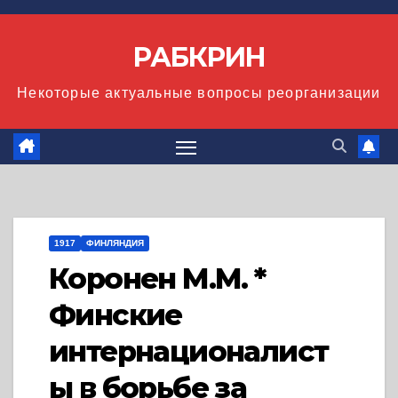
Перейти
к
РАБКРИН
содержимому
Некоторые актуальные вопросы реорганизации
1917
ФИНЛЯНДИЯ
Коронен М.М. *
Финские
интернационалист
ы в борьбе за