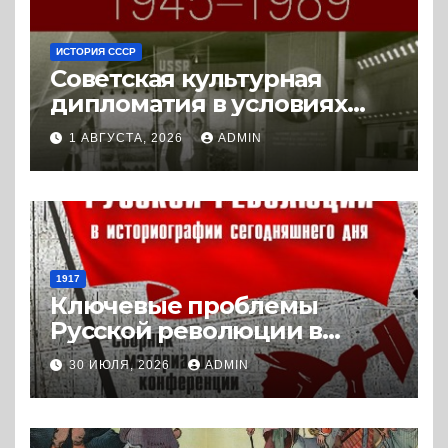
ИСТОРИЯ СССР
Советская культурная
дипломатия в условиях
Холодной войны. 1945-1989.
1 АВГУСТА, 2026
ADMIN
(2018) * Книга
1917
Ключевые проблемы
Русской революции в
историографии
30 ИЮЛЯ, 2026
ADMIN
сегодняшнего дня (2024) *
Книга