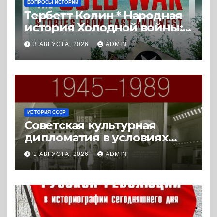
ВОПРОСЫ ИСТОРИИ
Тербетт Колин * Народная
история Холодной войны:
истории с Востока и Запада
3 АВГУСТА, 2026
ADMIN
(2023) * Реферат книги
ИСТОРИЯ СССР
Советская культурная
дипломатия в условиях
Холодной войны. 1945-1989.
1 АВГУСТА, 2026
ADMIN
(2018) * Книга