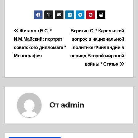
Навигация
Жигалов Б.С. *
Веригин С. * Карельский
И.М.Майский: портрет
вопрос в национальной
по
советского дипломата *
политике Финляндии в
записям
Монография
период Второй мировой
войны * Статья
От
admin