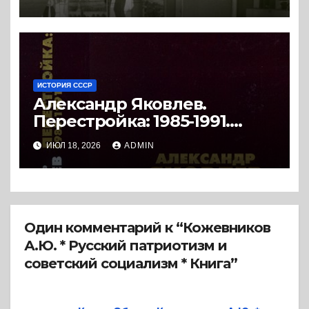
(2018) * Книга
ИСТОРИЯ СССР
Александр Яковлев.
Перестройка: 1985-1991.
Документы. (2008) * Книга
ИЮЛ 18, 2026
ADMIN
Один комментарий к “Кожевников
А.Ю. * Русский патриотизм и
советский социализм * Книга”