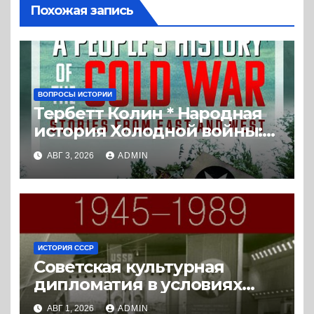
Похожая запись
ВОПРОСЫ ИСТОРИИ
Тербетт Колин * Народная
история Холодной войны:
истории с Востока и Запада
АВГ 3, 2026
ADMIN
(2023) * Реферат книги
ИСТОРИЯ СССР
Советская культурная
дипломатия в условиях
Холодной войны. 1945-1989.
АВГ 1, 2026
ADMIN