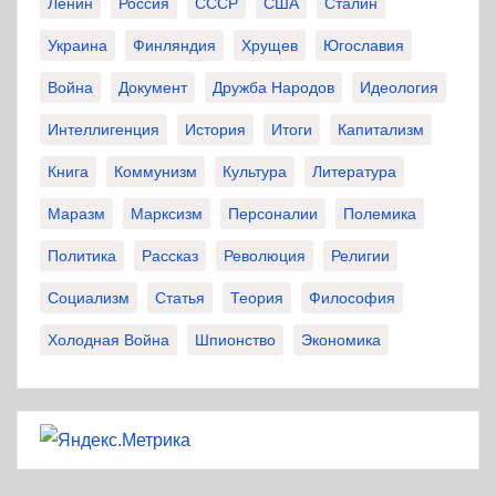
Ленин
Россия
СССР
США
Сталин
Украина
Финляндия
Хрущев
Югославия
Война
Документ
Дружба Народов
Идеология
Интеллигенция
История
Итоги
Капитализм
Книга
Коммунизм
Культура
Литература
Маразм
Марксизм
Персоналии
Полемика
Политика
Рассказ
Революция
Религии
Социализм
Статья
Теория
Философия
Холодная Война
Шпионство
Экономика