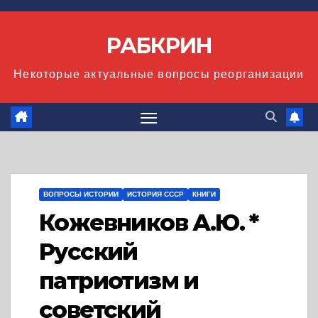
Перейти
к
РАБКРИН
содержимому
Некоторые актуальные вопросы реорганизации
ВОПРОСЫ ИСТОРИИ
ИСТОРИЯ СССР
КНИГИ
Кожевников А.Ю. *
Русский
патриотизм и
советский