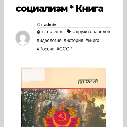
социализм * Книга
От
admin
#дружба народов
,
СЕН 4, 2018
#идеология
,
#история
,
#книга
,
#Россия
,
#СССР