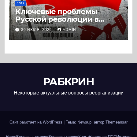
1917
Ключевые проблемы
Русской революции в
историографии
30 ИЮЛЯ, 2026
ADMIN
сегодняшнего дня (2024) *
Книга
РАБКРИН
Некоторые актуальные вопросы реорганизации
Сайт работает на WordPress
|
Тема: Newsup, автор
Themeansar
Home
Вопросы истории
Вопросы теории
Книги
Неполное ПСС
История