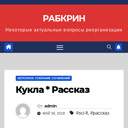
Перейти
к
РАБКРИН
содержимому
Некоторые актуальные вопросы реорганизации
НЕПОЛНОЕ СОБРАНИЕ СОЧИНЕНИЙ
Кукла * Рассказ
От
admin
#sci-fi
,
#рассказ
МАЙ 30, 2018