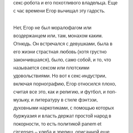
секс-робота и его похотливого владельца. Еще
с час времени Егор вычищал эту гадость.
Нет, Егор не был моралофагом или
воздержанцем или, там, монахом каким.
Отнюдь. Он встречался с девушками, была в
его жизни страстная любовь (хотя грустно
закончившаяся), было, само собой, и то, что
называется сексом или плотскими
удовольствиями. Но вот к секс-индустрии,
включая порнографию, Егор относился плохо,
считая все это, как и религию, и футбол, и поп-
музыку, и литературу в стиле фэнтэзи,
духовными наркотиками, с помощью которых
буржуазия и власть держат простой народ в
покорности, то есть политикой panem et
circenses – хлеба и зрелищ, описанной еще