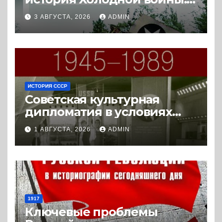
истории с Востока и Запада
3 АВГУСТА, 2026
ADMIN
(2023) * Реферат книги
ИСТОРИЯ СССР
Советская культурная
дипломатия в условиях
Холодной войны. 1945-1989.
1 АВГУСТА, 2026
ADMIN
(2018) * Книга
1917
Ключевые проблемы