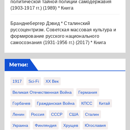
политической тайной полиции самодержавия
(1903-1917 гг.) (1989) * Книга
Бранднебергер Дэвид * Сталинский
руссоцентризм. Советская массовая культура и
формирование русского национального
самосознания (1931-1956 гг.) (2017) * Книга
Метки:
1917
Sci-Fi
XX Век
Великая Отечественная Война
Германия
Горбачев
Гражданская Война
КПСС
Китай
Ленин
Россия
СССР
США
Сталин
Украина
Финляндия
Хрущев
Югославия