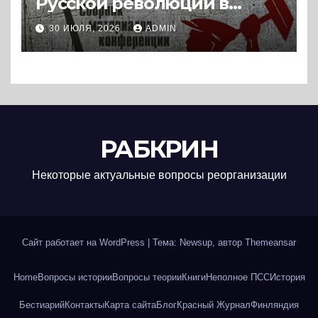
Русской революции в
историографии
30 ИЮЛЯ, 2026
ADMIN
сегодняшнего дня (2024) *
Книга
РАБКРИН
Некоторые актуальные вопросы реорганизации
Сайт работает на WordPress
|
Тема: Newsup, автор
Themeansar
Home
Вопросы истории
Вопросы теории
Книги
Неполное ПСС
История
Бестиарий
Контакты
Карта сайта
Блог
Красный Журнал
Финляндия