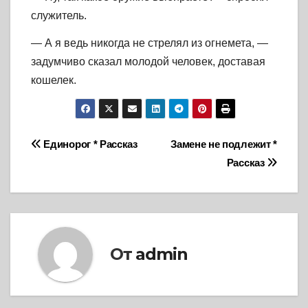
служитель.
— А я ведь никогда не стрелял из огнемета, —
задумчиво сказал молодой человек, доставая
кошелек.
Навигация
Единорог * Рассказ
Замене не подлежит *
Рассказ
по
записям
От
admin