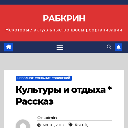
Перейти
к
РАБКРИН
содержимому
Некоторые актуальные вопросы реорганизации
НЕПОЛНОЕ СОБРАНИЕ СОЧИНЕНИЙ
Культуры и отдыха *
Рассказ
От
admin
#sci-fi
,
АВГ 31, 2018