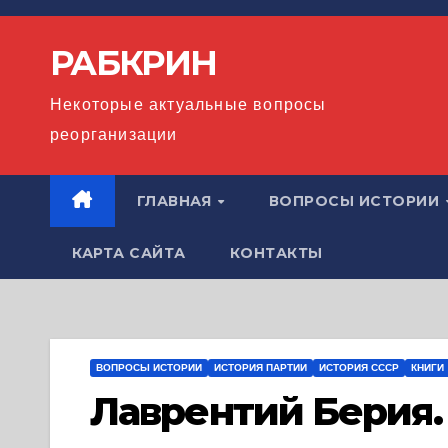
Перейти
к
РАБКРИН
содержимому
Некоторые актуальные вопросы
реорганизации
ГЛАВНАЯ
ВОПРОСЫ ИСТОРИИ
КАРТА САЙТА
КОНТАКТЫ
ВОПРОСЫ ИСТОРИИ
ИСТОРИЯ ПАРТИИ
ИСТОРИЯ СССР
КНИГИ
Лаврентий Берия. 