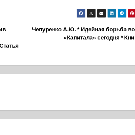
ив
Чепуренко А.Ю. * Идейная борьба во
«Капитала» сегодня * Кн
 Статья