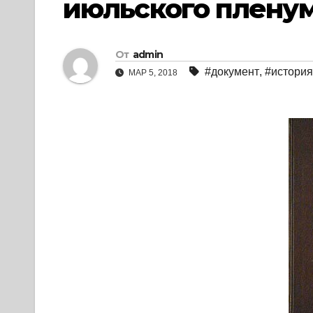
июльского пленум
От
admin
#документ
,
#история
МАР 5, 2018