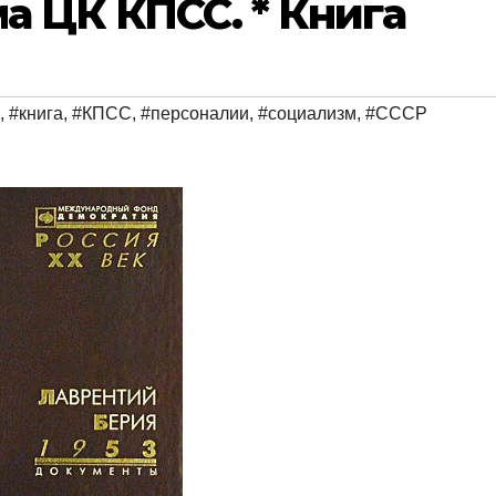
а ЦК КПСС. * Книга
,
#книга
,
#КПСС
,
#персоналии
,
#социализм
,
#СССР