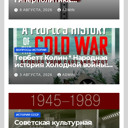
Экстремальная
8 АВГУСТА, 2026
ADMIN
политизация без
политических
последствий (2026) *
Реферат книги
ВОПРОСЫ ИСТОРИИ
Тербетт Колин * Народная
история Холодной войны:
истории с Востока и Запада
3 АВГУСТА, 2026
ADMIN
(2023) * Реферат книги
ИСТОРИЯ СССР
Советская культурная