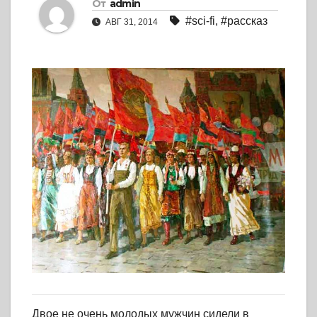
От
admin
#sci-fi
,
#рассказ
АВГ 31, 2014
Двое не очень молодых мужчин сидели в