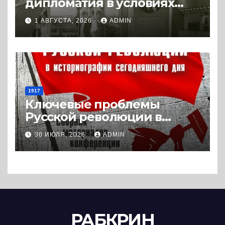
дипломатия в условиях
Холодной войны. 1945-1989.
1 АВГУСТА, 2026
ADMIN
(2018) * Книга
1917
Ключевые проблемы
Русской революции в
историографии
30 ИЮЛЯ, 2026
ADMIN
сегодняшнего дня (2024) *
Книга
РАБКРИН