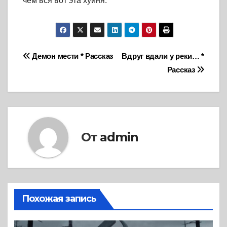
чем вся вот эта хуйня.
Навигация
Демон мести * Рассказ
Вдруг вдали у реки… *
Рассказ
по
записям
От
admin
Похожая запись