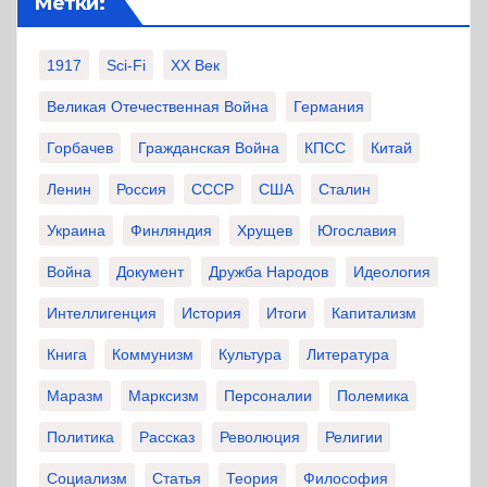
Метки:
1917
Sci-Fi
XX Век
Великая Отечественная Война
Германия
Горбачев
Гражданская Война
КПСС
Китай
Ленин
Россия
СССР
США
Сталин
Украина
Финляндия
Хрущев
Югославия
Война
Документ
Дружба Народов
Идеология
Интеллигенция
История
Итоги
Капитализм
Книга
Коммунизм
Культура
Литература
Маразм
Марксизм
Персоналии
Полемика
Политика
Рассказ
Революция
Религии
Социализм
Статья
Теория
Философия