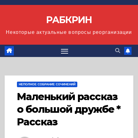
Перейти
к
РАБКРИН
содержимому
Некоторые актуальные вопросы реорганизации
НЕПОЛНОЕ СОБРАНИЕ СОЧИНЕНИЙ
Маленький рассказ
о большой дружбе *
Рассказ