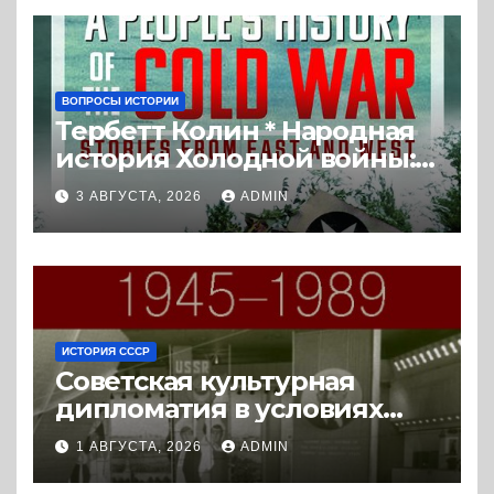
ВОПРОСЫ ИСТОРИИ
Тербетт Колин * Народная
история Холодной войны:
истории с Востока и Запада
3 АВГУСТА, 2026
ADMIN
(2023) * Реферат книги
ИСТОРИЯ СССР
Советская культурная
дипломатия в условиях
Холодной войны. 1945-1989.
1 АВГУСТА, 2026
ADMIN
(2018) * Книга