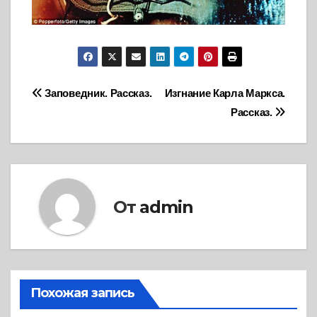
Навигация
Заповедник. Рассказ.
Изгнание Карла Маркса.
Рассказ.
по
записям
От
admin
Похожая запись