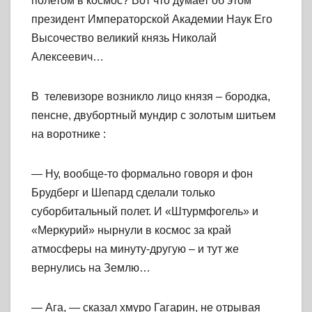
полетом в космос? Вот что думает об этом
президент Императорской Академии Наук Его
Высочество великий князь Николай
Алексеевич…
В телевизоре возникло лицо князя – бородка,
пенсне, двубортный мундир с золотым шитьем
на воротнике :
— Ну, вообще-то формально говоря и фон
Брудберг и Шепард сделали только
суборбитальный полет. И «Штурмфогель» и
«Меркурий» нырнули в космос за край
атмосферы на минуту-другую – и тут же
вернулись на Землю…
— Ага, — сказал хмуро Гагарин, не отрывая