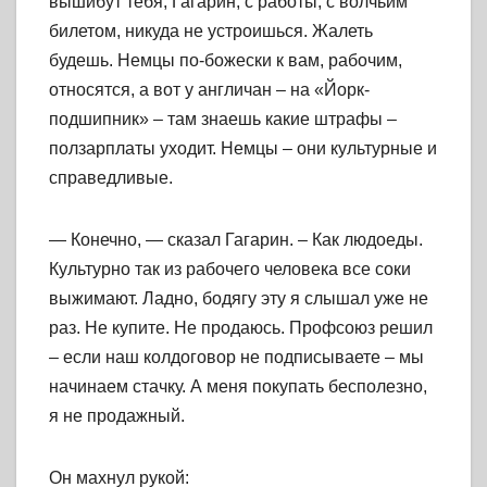
вышибут тебя, Гагарин, с работы, с волчьим
билетом, никуда не устроишься. Жалеть
будешь. Немцы по-божески к вам, рабочим,
относятся, а вот у англичан – на «Йорк-
подшипник» – там знаешь какие штрафы –
ползарплаты уходит. Немцы – они культурные и
справедливые.
— Конечно, — сказал Гагарин. – Как людоеды.
Культурно так из рабочего человека все соки
выжимают. Ладно, бодягу эту я слышал уже не
раз. Не купите. Не продаюсь. Профсоюз решил
– если наш колдоговор не подписываете – мы
начинаем стачку. А меня покупать бесполезно,
я не продажный.
Он махнул рукой: