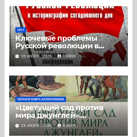
1917
Ключевые проблемы
Русской революции в
историографии
30 ИЮЛЯ, 2026
ADMIN
сегодняшнего дня (2024) *
Книга
ЧЕРНАЯ КНИГА КАПИТАЛИЗМА
«Цветущий сад против
мира джунглей».
Колониальная и
26 ИЮЛЯ, 2026
ADMIN
постколониальная