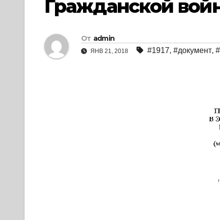
Гражданской войн
От
admin
#1917
,
#документ
,
#
ЯНВ 21, 2018