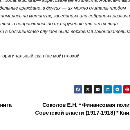
ы, ходатайства,— адресованные но власть. Адресантами
тдельные граждане, в других — их можно считать плодом
нимались на митингах, заседаниях или собраниях различ
ись и направлялись по их поручению или от их лица.
и в большинстве случаев была верховная законодательна
 оригинальный скан (не мой) плохой.
Книга
Соколов Е.Н. * Финансовая поли
Советской власти (1917-1918) * Кн