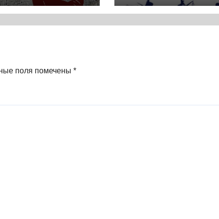
одняшнего дня
Политика элит
4) * Книга
упадок велики
держав (2022) *
Реферат книги
ные поля помечены
*