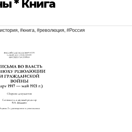
ы * Книга
история
,
#книга
,
#революция
,
#Россия