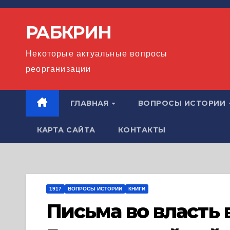
Перейти
к
РАБКРИН
содержимому
Некоторые актуальные вопросы
реорганизации
ГЛАВНАЯ
ВОПРОСЫ ИСТОРИИ
КАРТА САЙТА
КОНТАКТЫ
1917
ВОПРОСЫ ИСТОРИИ
КНИГИ
Письма во власть 