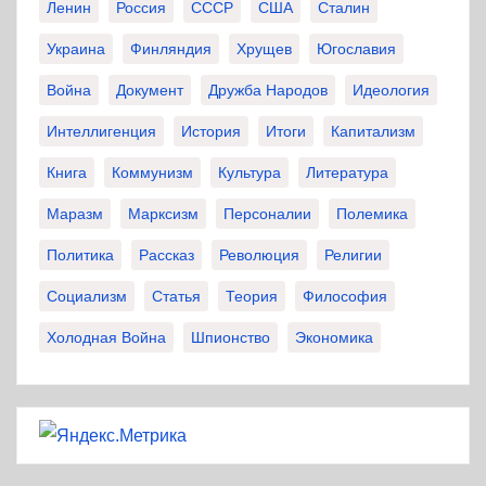
Ленин
Россия
СССР
США
Сталин
Украина
Финляндия
Хрущев
Югославия
Война
Документ
Дружба Народов
Идеология
Интеллигенция
История
Итоги
Капитализм
Книга
Коммунизм
Культура
Литература
Маразм
Марксизм
Персоналии
Полемика
Политика
Рассказ
Революция
Религии
Социализм
Статья
Теория
Философия
Холодная Война
Шпионство
Экономика