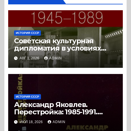
ИСТОРИЯ СССР
Советская культурная
дипломатия в условиях
Холодной войны. 1945-1989.
АВГ 1, 2026
ADMIN
(2018) * Книга
ИСТОРИЯ СССР
Александр Яковлев.
Перестройка: 1985-1991.
Документы. (2008) * Книга
ИЮЛ 18, 2026
ADMIN