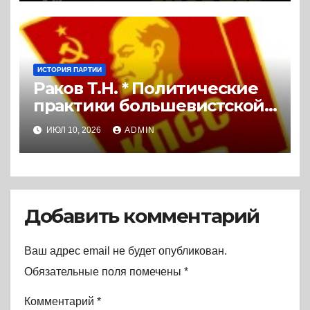
ИСТОРИЯ ПАРТИИ
Раков Т.Н. * Политические
практики большевистской
организации Ленинграда в
ИЮЛ 10, 2026
ADMIN
дискуссиях 1921 и 1925 гг.
(2020) * Диссертация
Добавить комментарий
Ваш адрес email не будет опубликован.
Обязательные поля помечены
*
Комментарий
*