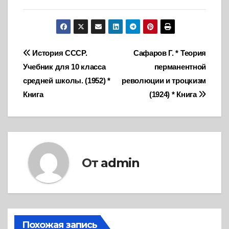
Навигация
История СССР.
Сафаров Г. * Теория
Учебник для 10 класса
перманентной
по
средней школы. (1952) *
революции и троцкизм
записям
Книга
(1924) * Книга
От
admin
Похожая запись