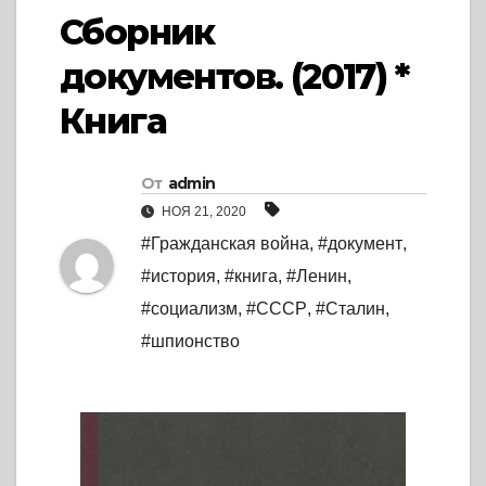
Сборник
документов. (2017) *
Книга
От
admin
НОЯ 21, 2020
#Гражданская война
,
#документ
,
#история
,
#книга
,
#Ленин
,
#социализм
,
#СССР
,
#Сталин
,
#шпионство