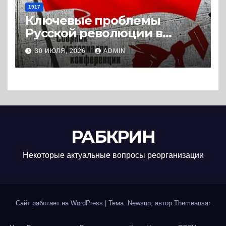
1917
Ключевые проблемы
Русской революции в
историографии
30 ИЮЛЯ, 2026
ADMIN
сегодняшнего дня (2024) *
Книга
РАБКРИН
Некоторые актуальные вопросы реорганизации
Сайт работает на WordPress
|
Тема: Newsup, автор
Themeansar