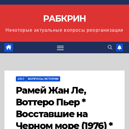
Перейти
к
РАБКРИН
содержимому
Некоторые актуальные вопросы реорганизации
1917
ВОПРОСЫ ИСТОРИИ
Рамей Жан Ле,
Воттеро Пьер *
Восставшие на
Черном море (1976) *