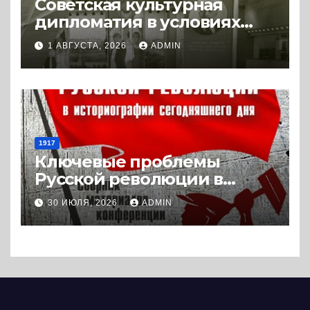
Советская культурная
дипломатия в условиях
Холодной войны. 1945-1989.
1 АВГУСТА, 2026
ADMIN
(2018) * Книга
1917
Ключевые проблемы
Русской революции в
историографии
30 ИЮЛЯ, 2026
ADMIN
сегодняшнего дня (2024) *
Книга