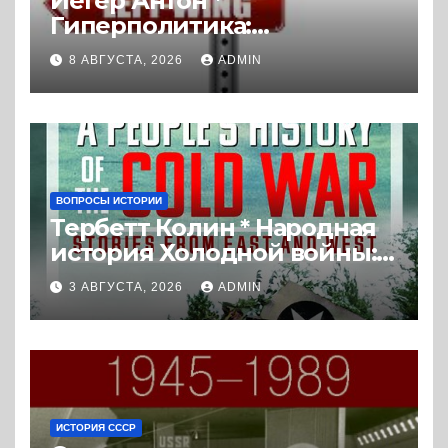
Йегер Антон *
Гиперполитика:
Экстремальная
8 АВГУСТА, 2026
ADMIN
политизация без
политических
последствий (2026) *
Реферат книги
ВОПРОСЫ ИСТОРИИ
Тербетт Колин * Народная
история Холодной войны:
истории с Востока и Запада
3 АВГУСТА, 2026
ADMIN
(2023) * Реферат книги
ИСТОРИЯ СССР