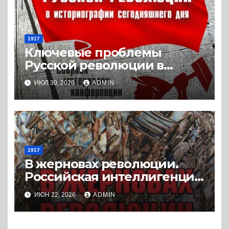
1917
Ключевые проблемы
Русской революции в
историографии
ИЮЛ 30, 2026
ADMIN
сегодняшнего дня (2024) *
Книга
1917
В жерновах революции.
Российская интеллигенция
между белыми и красными
ИЮН 22, 2026
ADMIN
в пореволюционные годы.
(2008) * Книга