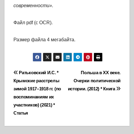
современности».
Файл pdf (с OCR).
Размер файла 4 мегабайта.
Навигация
Ратьковский И.С. *
Польша в XX веке.
Крымские расстрелы
Очерки политической
по
зимой 1917–1918 гг. (по
истории. (2012) * Книга
записям
воспоминаниям их
участников) (2021) *
Статья