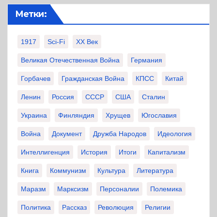
Метки:
1917
Sci-Fi
XX Век
Великая Отечественная Война
Германия
Горбачев
Гражданская Война
КПСС
Китай
Ленин
Россия
СССР
США
Сталин
Украина
Финляндия
Хрущев
Югославия
Война
Документ
Дружба Народов
Идеология
Интеллигенция
История
Итоги
Капитализм
Книга
Коммунизм
Культура
Литература
Маразм
Марксизм
Персоналии
Полемика
Политика
Рассказ
Революция
Религии