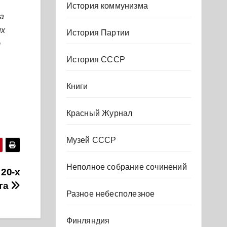
История коммунизма
а
их
История Партии
т
История СССР
Книги
Красный Журнал
Музей СССР
Неполное собрание сочинений
20-х
ига
Разное небесполезное
Финляндия