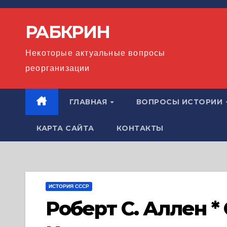
Перейти
к
РАБКРИН
содержимому
Некоторые актуальные вопросы
реорганизации
ГЛАВНАЯ
ВОПРОСЫ ИСТОРИИ
КАРТА САЙТА
КОНТАКТЫ
ИСТОРИЯ СССР
Роберт С. Аллен *