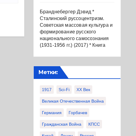
Бранднебергер Дэвид *
Сталинский руссоцентризм.
Советская массовая культура и
формирование русского
национального самосознания
(1931-1956 гг.) (2017) * Книга
Метки:
1917
Sci-Fi
XX Век
Великая Отечественная Война
Германия
Горбачев
Гражданская Война
КПСС
Китай
Ленин
Россия