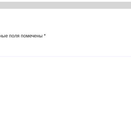
массовая культ
и формирован
русского
национального
самосознания
ные поля помечены
*
(1931-1956 гг.) (2
* Книга