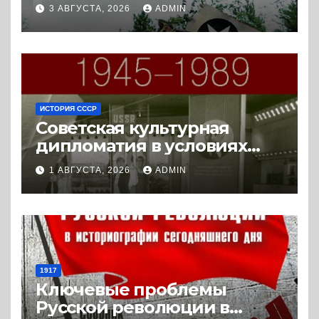
истории с Востока и Запада
3 АВГУСТА, 2026
ADMIN
(2023) * Реферат книги
ИСТОРИЯ СССР
Советская культурная
дипломатия в условиях
Холодной войны. 1945-1989.
1 АВГУСТА, 2026
ADMIN
(2018) * Книга
1917
Ключевые проблемы
Русской революции в