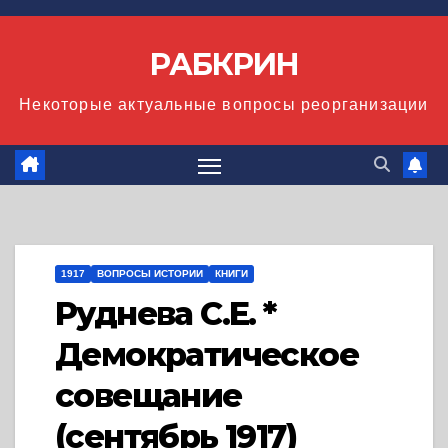
Перейти
к
РАБКРИН
содержимому
Некоторые актуальные вопросы реорганизации
1917
ВОПРОСЫ ИСТОРИИ
КНИГИ
Руднева С.Е. *
Демократическое
совещание
(сентябрь 1917)