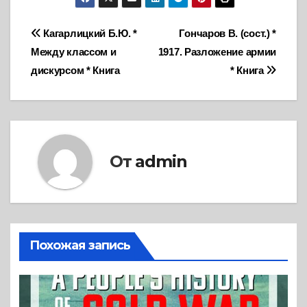
Навигация
Кагарлицкий Б.Ю. *
Гончаров В. (сост.) *
Между классом и
1917. Разложение армии
по
дискурсом * Книга
* Книга
записям
От
admin
Похожая запись