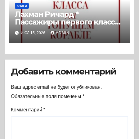
КНИГИ
Лахман Ричард *
Пассажиры первого класса
на тонущем корабле:
ИЮЛ 15, 2026
ADMIN
Политика элиты и упадок
великих держав (2022) *
Реферат книги
Добавить комментарий
Ваш адрес email не будет опубликован.
Обязательные поля помечены
*
Комментарий
*