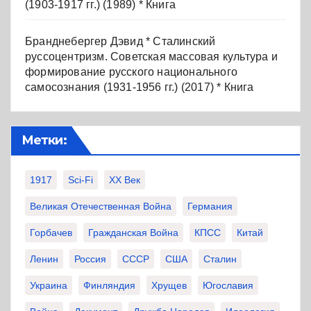
(1903-1917 гг.) (1989) * Книга
Бранднебергер Дэвид * Сталинский
руссоцентризм. Советская массовая культура и
формирование русского национального
самосознания (1931-1956 гг.) (2017) * Книга
Метки:
1917
Sci-Fi
XX Век
Великая Отечественная Война
Германия
Горбачев
Гражданская Война
КПСС
Китай
Ленин
Россия
СССР
США
Сталин
Украина
Финляндия
Хрущев
Югославия