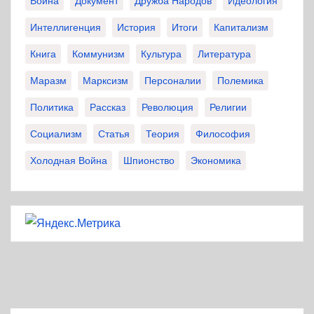
Война
Документ
Дружба Народов
Идеология
Интеллигенция
История
Итоги
Капитализм
Книга
Коммунизм
Культура
Литература
Маразм
Марксизм
Персоналии
Полемика
Политика
Рассказ
Революция
Религии
Социализм
Статья
Теория
Философия
Холодная Война
Шпионство
Экономика