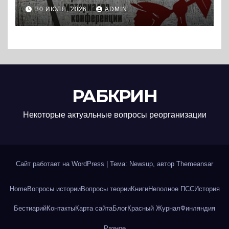
историографии
30 ИЮЛЯ, 2026
ADMIN
сегодняшнего дня (2024) *
Книга
РАБКРИН
Некоторые актуальные вопросы реорганизации
Сайт работает на WordPress
|
Тема: Newsup, автор
Themeansar
Home
Вопросы истории
Вопросы теории
Книги
Неполное ПСС
История
Бестиарий
Контакты
Карта сайта
Блог
Красный Журнал
Финляндия
Разное