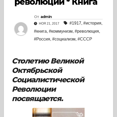
революции * Книга
От
admin
#1917
,
#история
,
НОЯ 21, 2017
#книга
,
#коммунизм
,
#революция
,
#Россия
,
#социализм
,
#СССР
Столетию Великой
Октябрьской
Социалистической
Революции
посвящается.