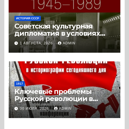
ИСТОРИЯ СССР
Советская культурная
дипломатия в условиях
Холодной войны. 1945-1989.
1 АВГУСТА, 2026
ADMIN
(2018) * Книга
1917
Ключевые проблемы
Русской революции в
историографии
30 ИЮЛЯ, 2026
ADMIN
сегодняшнего дня (2024) *
Книга