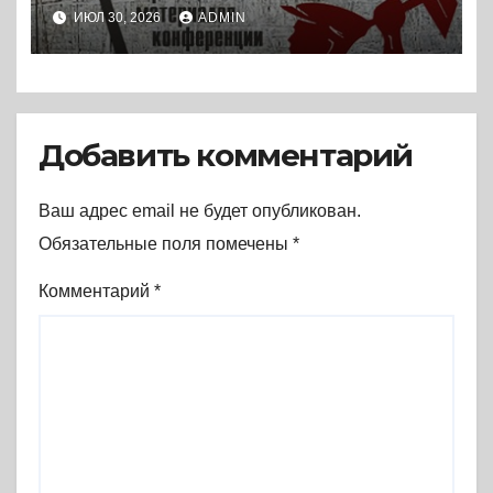
историографии
ИЮЛ 30, 2026
ADMIN
сегодняшнего дня (2024) *
Книга
Добавить комментарий
Ваш адрес email не будет опубликован.
Обязательные поля помечены
*
Комментарий
*