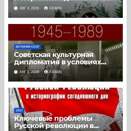
истории с Востока и Запада
АВГ 3, 2026
ADMIN
(2023) * Реферат книги
ИСТОРИЯ СССР
Советская культурная
дипломатия в условиях
Холодной войны. 1945-1989.
АВГ 1, 2026
ADMIN
(2018) * Книга
1917
Ключевые проблемы
Русской революции в