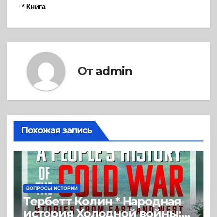
* Книга
От
admin
Похожая запись
ВОПРОСЫ ИСТОРИИ
Тербетт Колин * Народная
история Холодной войны: