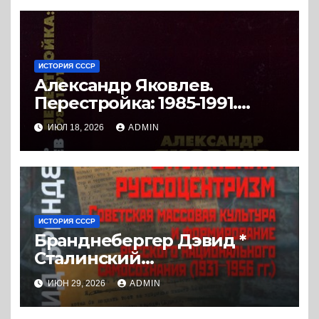
ИСТОРИЯ СССР
Александр Яковлев.
Перестройка: 1985-1991.
Документы. (2008) * Книга
ИЮЛ 18, 2026
ADMIN
ИСТОРИЯ СССР
Бранднебергер Дэвид *
Сталинский
руссоцентризм. Советская
ИЮН 29, 2026
ADMIN
массовая культура и
формирование русского