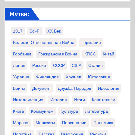
Метки:
1917
Sci-Fi
XX Век
Великая Отечественная Война
Германия
Горбачев
Гражданская Война
КПСС
Китай
Ленин
Россия
СССР
США
Сталин
Украина
Финляндия
Хрущев
Югославия
Война
Документ
Дружба Народов
Идеология
Интеллигенция
История
Итоги
Капитализм
Книга
Коммунизм
Культура
Литература
Маразм
Марксизм
Персоналии
Полемика
Политика
Рассказ
Революция
Религии