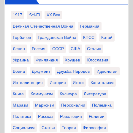
1917
Sci-Fi
XX Век
Великая Отечественная Война
Германия
Горбачев
Гражданская Война
КПСС
Китай
Ленин
Россия
СССР
США
Сталин
Украина
Финляндия
Хрущев
Югославия
Война
Документ
Дружба Народов
Идеология
Интеллигенция
История
Итоги
Капитализм
Книга
Коммунизм
Культура
Литература
Маразм
Марксизм
Персоналии
Полемика
Политика
Рассказ
Революция
Религии
Социализм
Статья
Теория
Философия