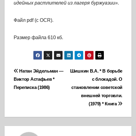
идейных растлителей из лагеря буржуазии».
Файл pdf (с OCR).
Размер файла 610 кб.
Навигация
Натан Эйдельман —
Шишкин В.А. * В борьбе
Виктор Астафьев *
с блокадой. О
по
Переписка (1986)
становлении советской
записям
внешней торговли.
(1979) * Книга