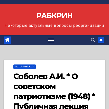
Перейти
к
РАБКРИН
содержимому
Некоторые актуальные вопросы реорганизации
ИСТОРИЯ СССР
Соболев А.И. * О
советском
патриотизме (1948) *
Публичная лекция