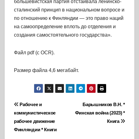
большевистская партия отстаивала ленинско-
сталинский принцип в национальном вопросе и
по отношению к Финляндии — это право наций
на самоопределение вплоть до отделения и
создания самостоятельного государства».
Файл pdf (с OCR).
Размер файла 4,6 мегабайт.
Навигация
Рабочее и
Барышников В.Н. *
коммунистическое
Финская война (2023) *
по
рабочее движение
Книга
записям
Финляндии * Книги