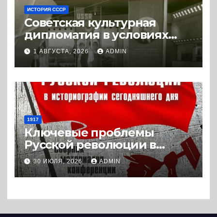
ИСТОРИЯ СССР
Советская культурная
дипломатия в условиях
Холодной войны. 1945-1989.
1 АВГУСТА, 2026
ADMIN
(2018) * Книга
1917
Ключевые проблемы
Русской революции в
историографии
30 ИЮЛЯ, 2026
ADMIN
сегодняшнего дня (2024) *
Книга