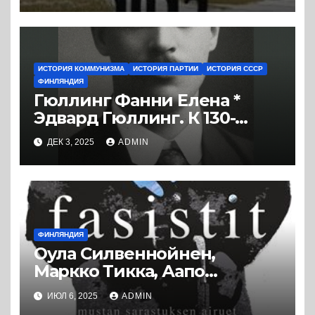
руководством Финляндии
в марте-октябре 1917 г. (2017)
* Статья
ИСТОРИЯ КОММУНИЗМА
ИСТОРИЯ ПАРТИИ
ИСТОРИЯ СССР
ФИНЛЯНДИЯ
Гюллинг Фанни Елена *
Эдвард Гюллинг. К 130-
летию со дня рождения.
ДЕК 3, 2025
ADMIN
(2011) * Книга
ФИНЛЯНДИЯ
Оула Силвеннойнен,
Маркко Тикка, Аапо
Розелиус * Финские
ИЮЛ 6, 2025
ADMIN
фашисты — вестники