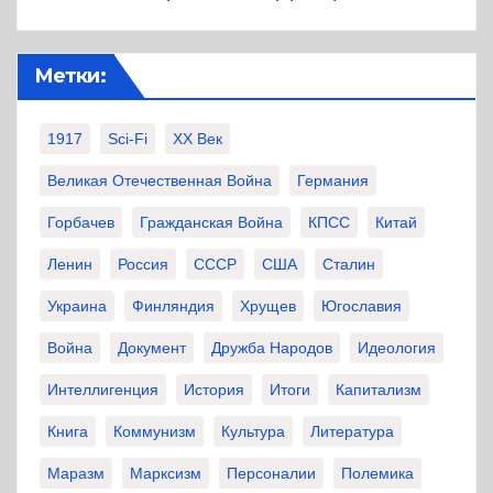
Метки:
1917
Sci-Fi
XX Век
Великая Отечественная Война
Германия
Горбачев
Гражданская Война
КПСС
Китай
Ленин
Россия
СССР
США
Сталин
Украина
Финляндия
Хрущев
Югославия
Война
Документ
Дружба Народов
Идеология
Интеллигенция
История
Итоги
Капитализм
Книга
Коммунизм
Культура
Литература
Маразм
Марксизм
Персоналии
Полемика