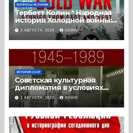
ВОПРОСЫ ИСТОРИИ
Тербетт Колин * Народная
история Холодной войны:
истории с Востока и Запада
3 АВГУСТА, 2026
ADMIN
(2023) * Реферат книги
ИСТОРИЯ СССР
Советская культурная
дипломатия в условиях
Холодной войны. 1945-1989.
1 АВГУСТА, 2026
ADMIN
(2018) * Книга