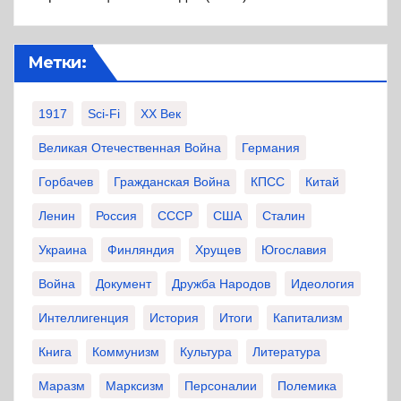
Метки:
1917
Sci-Fi
XX Век
Великая Отечественная Война
Германия
Горбачев
Гражданская Война
КПСС
Китай
Ленин
Россия
СССР
США
Сталин
Украина
Финляндия
Хрущев
Югославия
Война
Документ
Дружба Народов
Идеология
Интеллигенция
История
Итоги
Капитализм
Книга
Коммунизм
Культура
Литература
Маразм
Марксизм
Персоналии
Полемика