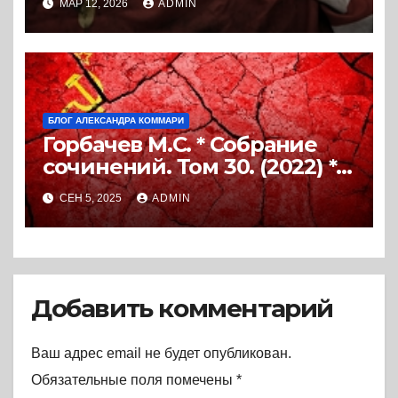
МАР 12, 2026
ADMIN
БЛОГ АЛЕКСАНДРА КОММАРИ
Горбачев М.С. * Собрание
сочинений. Том 30. (2022) *
Книга
СЕН 5, 2025
ADMIN
Добавить комментарий
Ваш адрес email не будет опубликован.
Обязательные поля помечены
*