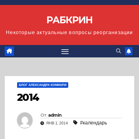
Перейти
к
РАБКРИН
содержимому
Некоторые актуальные вопросы реорганизации
БЛОГ АЛЕКСАНДРА КОММАРИ
2014
От
admin
#календарь
ЯНВ 1, 2014