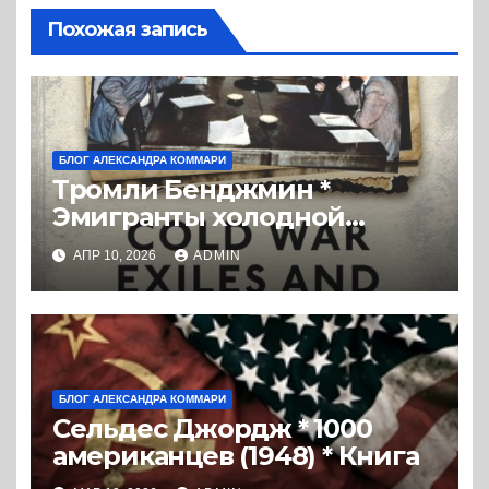
Похожая запись
БЛОГ АЛЕКСАНДРА КОММАРИ
Тромли Бенджмин *
Эмигранты холодной
войны и ЦРУ: Заговоры с
АПР 10, 2026
ADMIN
целью освобождения
России (2019) * Перевод
книги
БЛОГ АЛЕКСАНДРА КОММАРИ
Сельдес Джордж * 1000
американцев (1948) * Книга