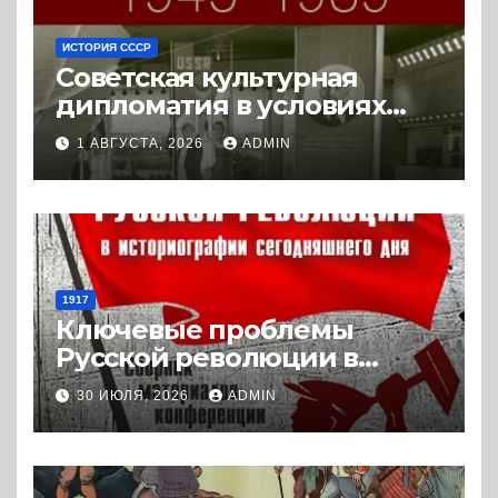
ИСТОРИЯ СССР
Советская культурная
дипломатия в условиях
Холодной войны. 1945-1989.
1 АВГУСТА, 2026
ADMIN
(2018) * Книга
1917
Ключевые проблемы
Русской революции в
историографии
30 ИЮЛЯ, 2026
ADMIN
сегодняшнего дня (2024) *
Книга