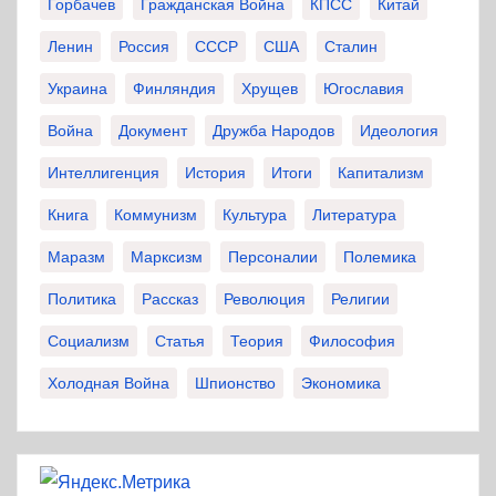
Горбачев
Гражданская Война
КПСС
Китай
Ленин
Россия
СССР
США
Сталин
Украина
Финляндия
Хрущев
Югославия
Война
Документ
Дружба Народов
Идеология
Интеллигенция
История
Итоги
Капитализм
Книга
Коммунизм
Культура
Литература
Маразм
Марксизм
Персоналии
Полемика
Политика
Рассказ
Революция
Религии
Социализм
Статья
Теория
Философия
Холодная Война
Шпионство
Экономика