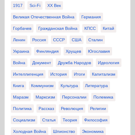
1917
Sci-Fi
XX Век
Великая Отечественная Война
Германия
Горбачев
Гражданская Война
КПСС
Китай
Ленин
Россия
СССР
США
Сталин
Украина
Финляндия
Хрущев
Югославия
Война
Документ
Дружба Народов
Идеология
Интеллигенция
История
Итоги
Капитализм
Книга
Коммунизм
Культура
Литература
Маразм
Марксизм
Персоналии
Полемика
Политика
Рассказ
Революция
Религии
Социализм
Статья
Теория
Философия
Холодная Война
Шпионство
Экономика