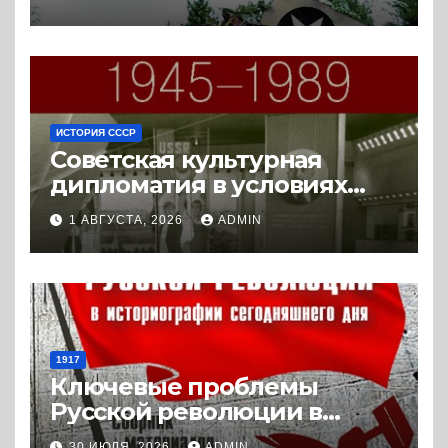
(2023) * Реферат книги
ИСТОРИЯ СССР
Советская культурная
дипломатия в условиях
Холодной войны. 1945-1989.
1 АВГУСТА, 2026
ADMIN
(2018) * Книга
1917
Ключевые проблемы
Русской революции в
историографии
30 ИЮЛЯ, 2026
ADMIN