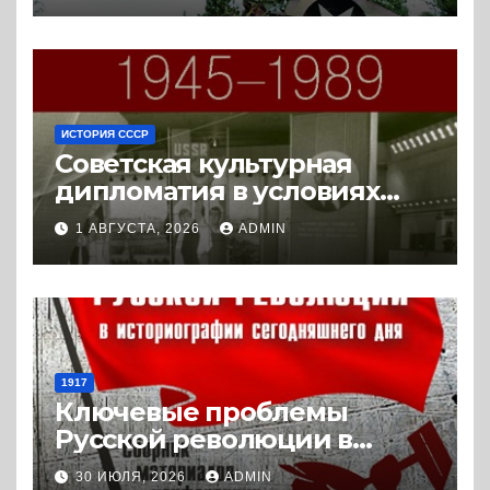
ИСТОРИЯ СССР
Советская культурная
дипломатия в условиях
Холодной войны. 1945-1989.
1 АВГУСТА, 2026
ADMIN
(2018) * Книга
1917
Ключевые проблемы
Русской революции в
историографии
30 ИЮЛЯ, 2026
ADMIN