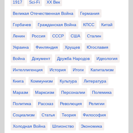
1917
Sci-Fi
XX Век
Великая Отечественная Война
Германия
Горбачев
Гражданская Война
КПСС
Китай
Ленин
Россия
СССР
США
Сталин
Украина
Финляндия
Хрущев
Югославия
Война
Документ
Дружба Народов
Идеология
Интеллигенция
История
Итоги
Капитализм
Книга
Коммунизм
Культура
Литература
Маразм
Марксизм
Персоналии
Полемика
Политика
Рассказ
Революция
Религии
Социализм
Статья
Теория
Философия
Холодная Война
Шпионство
Экономика