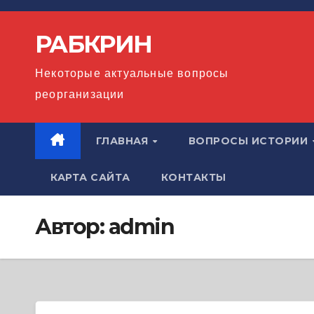
Перейти
к
РАБКРИН
содержимому
Некоторые актуальные вопросы
реорганизации
ГЛАВНАЯ
ВОПРОСЫ ИСТОРИИ
КАРТА САЙТА
КОНТАКТЫ
Автор:
admin