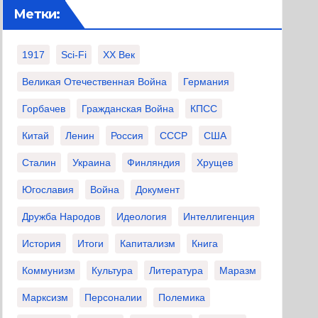
Метки:
1917
Sci-Fi
XX Век
Великая Отечественная Война
Германия
Горбачев
Гражданская Война
КПСС
Китай
Ленин
Россия
СССР
США
Сталин
Украина
Финляндия
Хрущев
Югославия
Война
Документ
Дружба Народов
Идеология
Интеллигенция
История
Итоги
Капитализм
Книга
Коммунизм
Культура
Литература
Маразм
Марксизм
Персоналии
Полемика