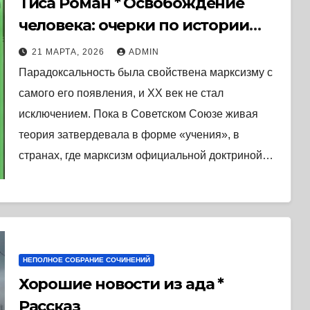
Тиса Роман * Освобождение
человека: очерки по истории
общественной мысли XX века
21 МАРТА, 2026
ADMIN
(2024) * Книга
Парадоксальность была свойствена марксизму с
самого его появления, и XX век не стал
исключением. Пока в Советском Союзе живая
теория затвердевала в форме «учения», в
странах, где марксизм официальной доктриной…
НЕПОЛНОЕ СОБРАНИЕ СОЧИНЕНИЙ
Хорошие новости из ада *
Рассказ