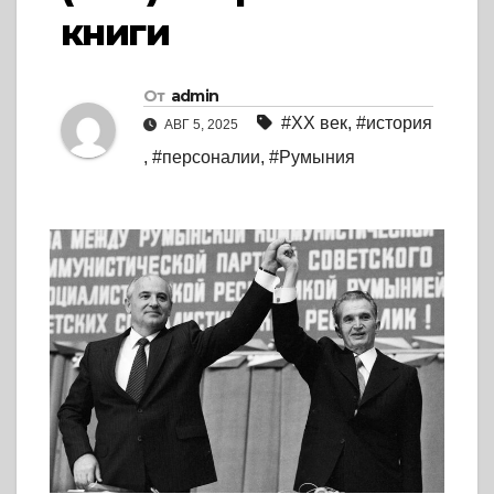
книги
От
admin
#XX век
,
#история
АВГ 5, 2025
,
#персоналии
,
#Румыния