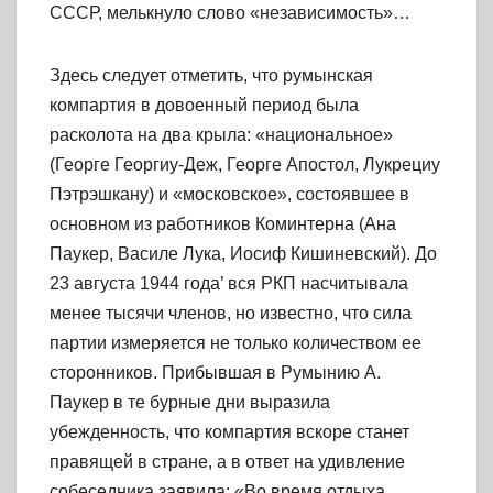
СССР, мелькнуло слово «независимость»…
Здесь следует отметить, что румынская
компартия в довоенный период была
расколота на два крыла: «национальное»
(Георге Георгиу-Деж, Георге Апостол, Лукрециу
Пэтрэшкану) и «московское», состоявшее в
основном из работников Коминтерна (Ана
Паукер, Василе Лука, Иосиф Кишиневский). До
23 августа 1944 года’ вся РКП насчитывала
менее тысячи членов, но известно, что сила
партии измеряется не только количеством ее
сторонников. Прибывшая в Румынию А.
Паукер в те бурные дни выразила
убежденность, что компартия вскоре станет
правящей в стране, а в ответ на удивление
собеседника заявила: «Во время отдыха