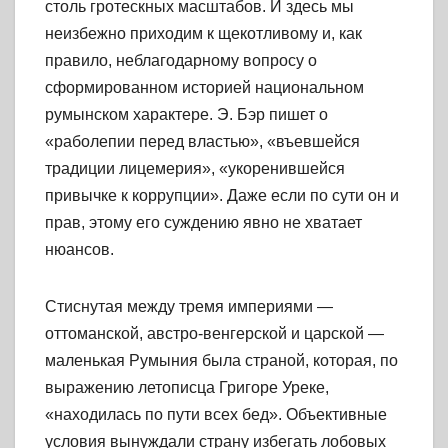
столь гротескных масштабов. И здесь мы
неизбежно приходим к щекотливому и, как
правило, неблагодарному вопросу о
сформированном историей национальном
румынском характере. Э. Бэр пишет о
«раболепии перед властью», «въевшейся
традиции лицемерия», «укоренившейся
привычке к коррупции». Даже если по сути он и
прав, этому его суждению явно не хватает
нюансов.
Стиснутая между тремя империями —
оттоманской, австро-венгерской и царской —
маленькая Румыния была страной, которая, по
выражению летописца Григоре Уреке,
«находилась по пути всех бед». Объективные
условия вынуждали страну избегать лобовых