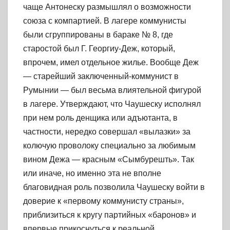
чаще Антонеску размышлял о возможности
союза с компартией. В лагере коммунисты
были сгруппированы в бараке № 8, где
старостой был Г. Георгиу-Деж, который,
впрочем, имел отдельное жилье. Вообще Деж
— старейший заключенный-коммунист в
Румынии — был весьма влиятельной фигурой
в лагере. Утверждают, что Чаушеску исполнял
при нем роль денщика или адъютанта, в
частности, нередко совершал «вылазки» за
колючую проволоку специально за любимым
вином Дежа — красным «Сымбурешть». Так
или иначе, но именно эта не вполне
благовидная роль позволила Чаушеску войти в
доверие к «первому коммунисту страны»,
приблизиться к кругу партийных «баронов» и
впервые прикоснуться к реальной,