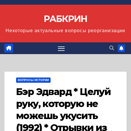
Перейти
к
РАБКРИН
содержимому
Некоторые актуальные вопросы реорганизации
ВОПРОСЫ ИСТОРИИ
Бэр Эдвард * Целуй
руку, которую не
можешь укусить
(1992) * Отрывки из