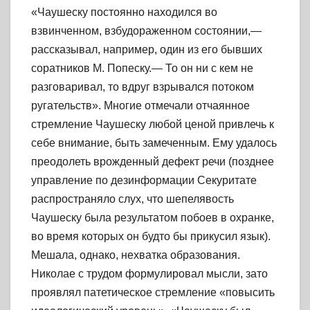
«Чаушеску постоянно находился во
взвинченном, взбудораженном состоянии,—
рассказывал, например, один из его бывших
соратников М. Попеску.— То он ни с кем не
разговаривал, то вдруг взрывался потоком
ругательств». Многие отмечали отчаянное
стремление Чаушеску любой ценой привлечь к
себе внимание, быть замеченным. Ему удалось
преодолеть врожденный дефект речи (позднее
управление по дезинформации Секуритате
распространяло слух, что шепелявость
Чаушеску была результатом побоев в охранке,
во время которых он будто бы прикусил язык).
Мешала, однако, нехватка образования.
Николае с трудом формулировал мысли, зато
проявлял патетическое стремление «повысить