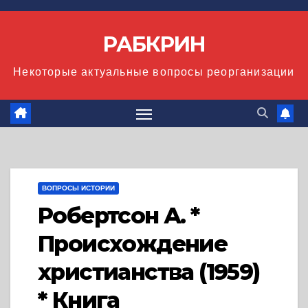
Перейти
к
РАБКРИН
содержимому
Некоторые актуальные вопросы реорганизации
ВОПРОСЫ ИСТОРИИ
Робертсон А. *
Происхождение
христианства (1959)
* Книга