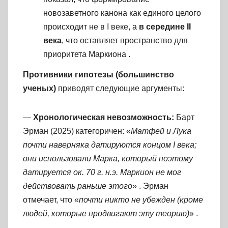
новозаветного канона как единого целого
происходит не в I веке, а
в середине II
века
, что оставляет пространство для
приоритета Маркиона
.
Противники гипотезы (большинство
ученых)
приводят следующие аргументы:
—
Хронологическая невозможность:
Барт
Эрман (2025) категоричен: «
Матфей и Лука
почти наверняка датируются концом I века;
они использовали Марка, который поэтому
датируется ок. 70 г. н.э. Маркион не мог
действовать раньше этого
»
. Эрман
отмечает, что «
почти никто не убежден (кроме
людей, которые продвигают эту теорию)
»
.