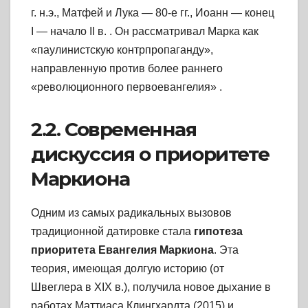
г. н.э., Матфей и Лука — 80-е гг., Иоанн — конец
I — начало II в.
. Он рассматривал Марка как
«паулинистскую контрпропаганду»,
направленную против более раннего
«революционного первоевангелия» .
2.2. Современная
дискуссия о приоритете
Маркиона
Одним из самых радикальных вызовов
традиционной датировке стала
гипотеза
приоритета Евангелия Маркиона
. Эта
теория, имеющая долгую историю (от
Швеглера в XIX в.), получила новое дыхание в
работах Маттиаса Клингхардта (2015) и