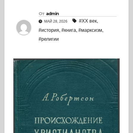
От
admin
#XX век
,
МАЙ 28, 2026
#история
,
#книга
,
#марксизм
,
#религии