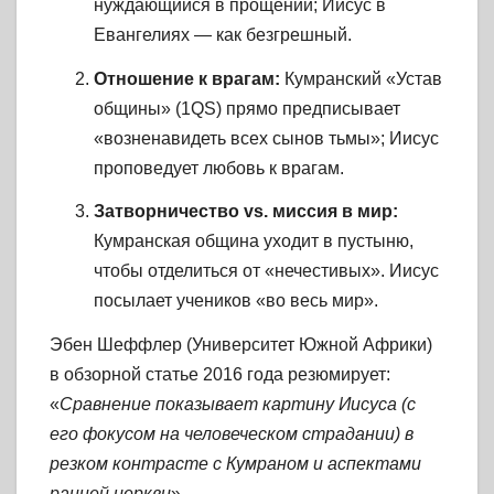
нуждающийся в прощении; Иисус в
Евангелиях — как безгрешный.
Отношение к врагам:
Кумранский «Устав
общины» (1QS) прямо предписывает
«возненавидеть всех сынов тьмы»; Иисус
проповедует любовь к врагам.
Затворничество vs. миссия в мир:
Кумранская община уходит в пустыню,
чтобы отделиться от «нечестивых». Иисус
посылает учеников «во весь мир».
Эбен Шеффлер (Университет Южной Африки)
в обзорной статье 2016 года
резюмирует:
«
Сравнение показывает картину Иисуса (с
его фокусом на человеческом страдании) в
резком контрасте с Кумраном и аспектами
ранней церкви
».